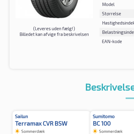
Model
Størrelse
Hastighedsinde
(
Leveres uden fælg!
)
Belastningsind
Billedet kan afvige fra beskrivelsen
EAN-kode
Beskrivelse
Sailun
Sumitomo
Terramax CVR BSW
BC 100
Sommerdæk
Sommerdæk