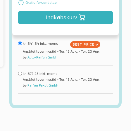
Gratis forsendelse
Indkøbskurv
kr.
841.84
inkl. moms
Anslået leveringstid - Tor. 13 Aug. - Tor. 20 Aug.
by
Auto-Raifen GmbH
kr.
876.23
inkl. moms
Anslået leveringstid - Tor. 13 Aug. - Tor. 20 Aug.
by
Raifen Paket GmbH
g
Sunwide
Master C/S TL
Conquest TL
rdæk
Sommerdæk