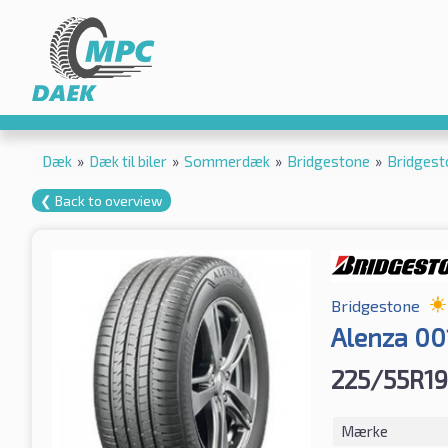
Dæk
»
Dæk til biler
»
Sommerdæk
»
Bridgestone
»
Bridgest
❮ Back to overview
Bridgestone
Alenza 00
225/55R19
Mærke