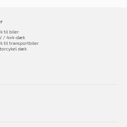
er
 til biler
V / 4x4-dæk
 til transportbiler
torcykel dæk