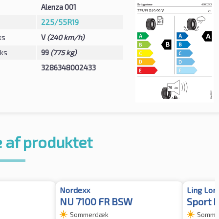
Alenza 001
225/55R19
ks
V
(240 km/h)
eks
99
(775 kg)
3286348002433
 af produktet
Nordexx
Ling Lon
NU 7100 FR BSW
Sport 
Sommerdæk
Somme