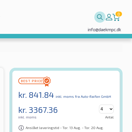
0
info@daekmpc.dk
kr.
841.84
inkl. moms
fra Auto-Raifen GmbH
kr.
3367.36
inkl. moms
Antal
Anslået leveringstid - Tor. 13 Aug. - Tor. 20 Aug.