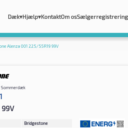
Dæk
▾
Hjælp
▾
Kontakt
Om os
Sælgerregistrering
one Alenza 001 225/55R19 99V
Sommerdæk
1
 99V
Bridgestone