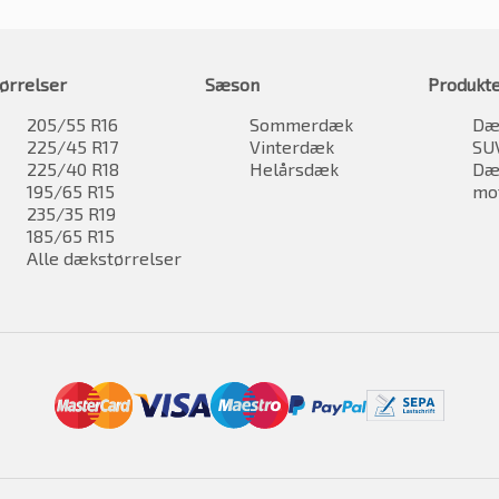
ørrelser
Sæson
Produkt
205/55 R16
Sommerdæk
Dæk
225/45 R17
Vinterdæk
SU
225/40 R18
Helårsdæk
Dæk
195/65 R15
mo
235/35 R19
185/65 R15
Alle dækstørrelser