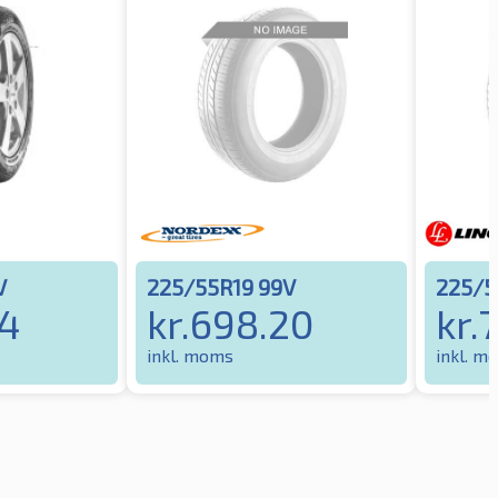
V
225/55R19 99V
225/5
04
kr.
698.20
kr.
inkl. moms
inkl. m