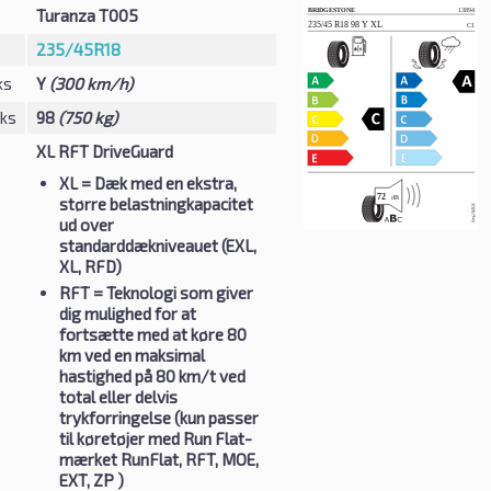
Turanza T005
235/45R18
ks
Y
(300 km/h)
eks
98
(750 kg)
XL RFT DriveGuard
XL
= Dæk med en ekstra,
større belastningkapacitet
ud over
standarddækniveauet (EXL,
XL, RFD)
RFT
= Teknologi som giver
dig mulighed for at
fortsætte med at køre 80
km ved en maksimal
hastighed på 80 km/t ved
total eller delvis
trykforringelse (kun passer
til køretøjer med Run Flat-
mærket RunFlat, RFT, MOE,
EXT, ZP )