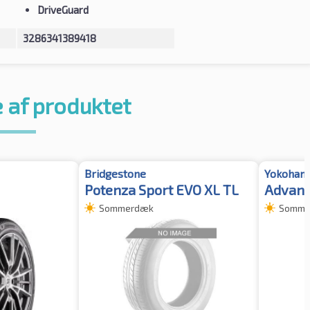
DriveGuard
3286341389418
 af produktet
Bridgestone
Yokoham
Potenza Sport EVO XL TL
Advan 
Sommerdæk
Somme