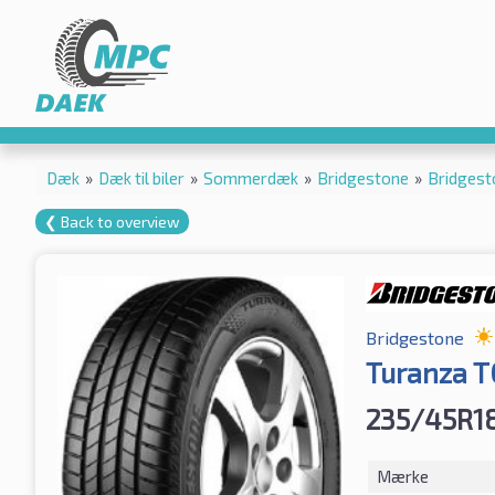
Dæk
»
Dæk til biler
»
Sommerdæk
»
Bridgestone
»
Bridgest
❮ Back to overview
Bridgestone
Turanza T
235/45R1
Mærke