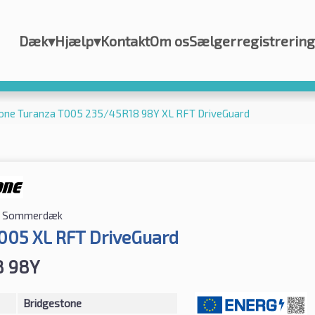
Dæk
▾
Hjælp
▾
Kontakt
Om os
Sælgerregistrering
one Turanza T005 235/45R18 98Y XL RFT DriveGuard
Sommerdæk
005 XL RFT DriveGuard
8 98Y
Bridgestone