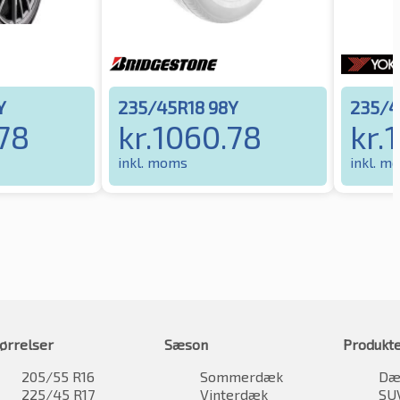
Y
235/45R18 98Y
235/4
78
kr.
1060.78
kr.
1
inkl. moms
inkl. m
ørrelser
Sæson
Produkt
205/55 R16
Sommerdæk
Dæk
225/45 R17
Vinterdæk
SU