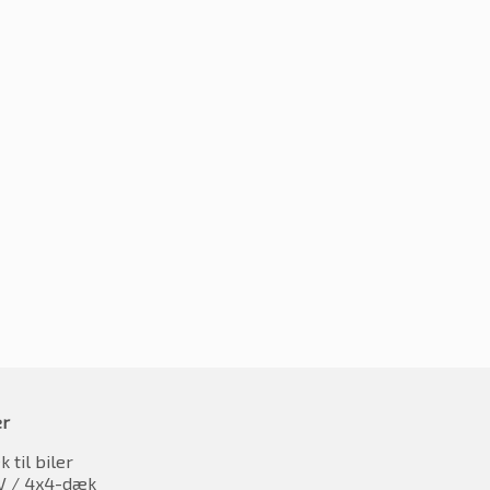
5R18 98Y
235/45R18 98Y
797.13
kr.
1615.36
oms
inkl. moms
er
 til biler
V / 4x4-dæk