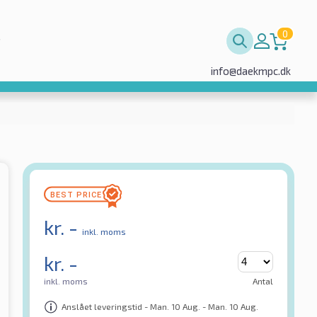
0
info@daekmpc.dk
kr.
-
inkl. moms
kr.
-
inkl. moms
Antal
Anslået leveringstid - Man. 10 Aug. - Man. 10 Aug.