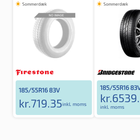
Sommerdæk
Sommerdæk
185/55R16 83
185/55R16 83V
kr.
6539
kr.
719.35
inkl. moms
inkl. moms