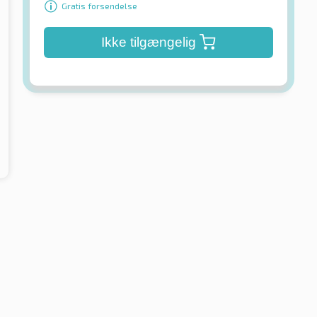
Gratis forsendelse
Ikke tilgængelig
BFGoodrich
y 4+ FR
Advantage 2