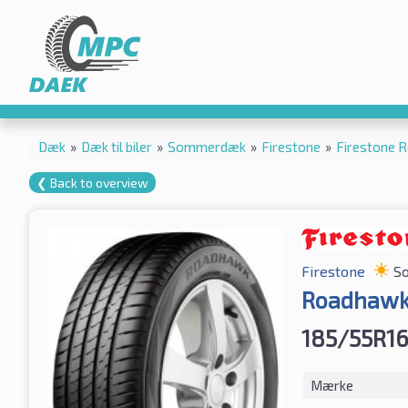
Dæk
»
Dæk til biler
»
Sommerdæk
»
Firestone
»
Firestone 
❮ Back to overview
Firestone
S
Roadhaw
185/55R16
Mærke