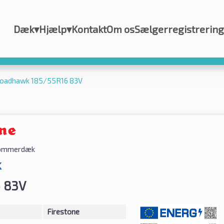
Dæk
▾
Hjælp
▾
Kontakt
Om os
Sælgerregistrering
Roadhawk 185/55R16 83V
ommerdæk
k
 83V
Firestone