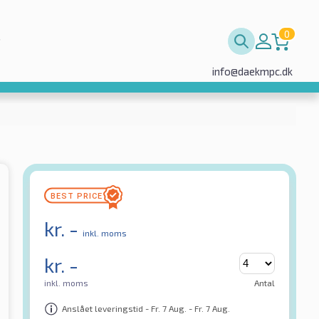
0
info@daekmpc.dk
kr.
-
inkl. moms
kr.
-
inkl. moms
Antal
Anslået leveringstid - Fr. 7 Aug. - Fr. 7 Aug.