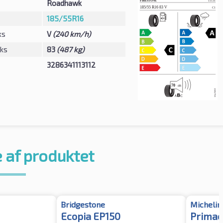
Roadhawk
185/55R16
ks
V
(240 km/h)
eks
83
(487 kg)
3286341113112
 af produktet
Bridgestone
Michelin
Ecopia EP150
Primac