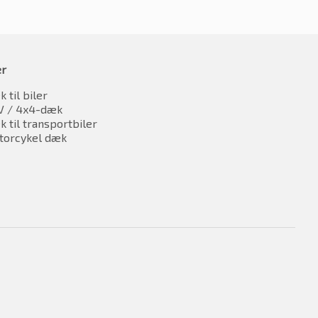
er
 til biler
V / 4x4-dæk
 til transportbiler
torcykel dæk