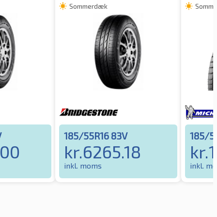
Sommerdæk
Somme
V
185/55R16 83V
185/5
.00
kr.
6265.18
kr.
1
inkl. moms
inkl. m