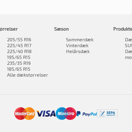
ørrelser
Sæson
Produkt
205/55 R16
Sommerdæk
Dæk
225/45 R17
Vinterdæk
SU
225/40 R18
Helårsdæk
Dæk
195/65 R15
mo
235/35 R19
185/65 R15
Alle dækstørrelser