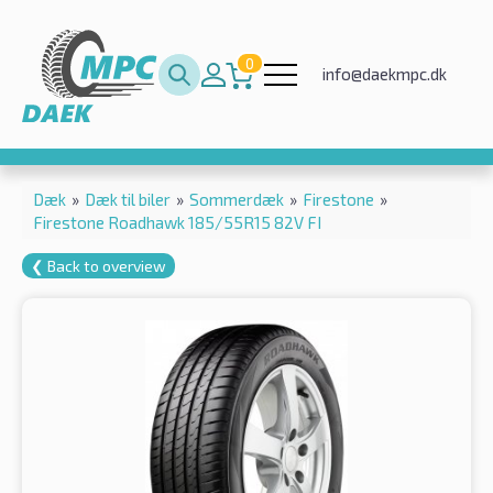
0
info@daekmpc.dk
Dæk
»
Dæk til biler
»
Sommerdæk
»
Firestone
»
Firestone Roadhawk 185/55R15 82V FI
❮ Back to overview