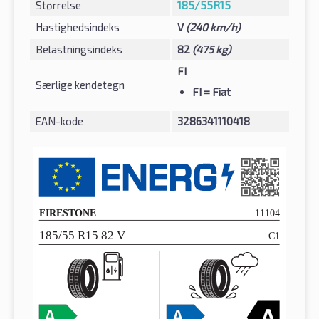
Størrelse
185/55R15
Hastighedsindeks
V
(240 km/h)
Belastningsindeks
82
(475 kg)
FI
Særlige kendetegn
FI
= Fiat
EAN-kode
3286341110418