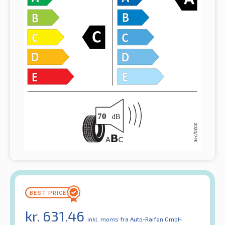
kr.
631.46
inkl. moms
fra Auto-Raifen GmbH