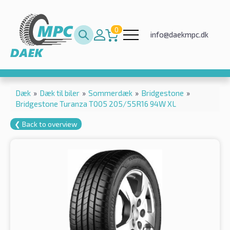
0
info@daekmpc.dk
Dæk
»
Dæk til biler
»
Sommerdæk
»
Bridgestone
»
Bridgestone Turanza T005 205/55R16 94W XL
❮ Back to overview