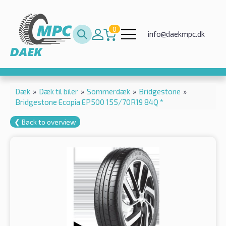
0
info@daekmpc.dk
Dæk
»
Dæk til biler
»
Sommerdæk
»
Bridgestone
»
Bridgestone Ecopia EP500 155/70R19 84Q *
❮ Back to overview