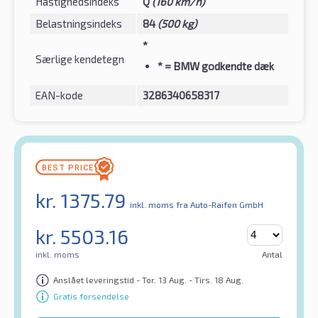
Hastighedsindeks
Q
(160 km/h)
Belastningsindeks
84
(500 kg)
*
Særlige kendetegn
*
= BMW godkendte dæk
EAN-kode
3286340658317
kr.
1375.79
inkl. moms
fra Auto-Raifen GmbH
kr.
5503.16
inkl. moms
Antal
Anslået leveringstid - Tor. 13 Aug. - Tirs. 18 Aug.
Gratis forsendelse