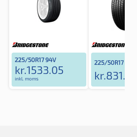
225/50R17 94V
225/50R17 98Y
kr.
1533.05
kr.
831.0
inkl. moms