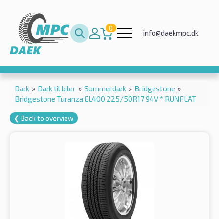
0
info@daekmpc.dk
Dæk
»
Dæk til biler
»
Sommerdæk
»
Bridgestone
»
Bridgestone Turanza EL400 225/50R17 94V * RUNFLAT
❮ Back to overview