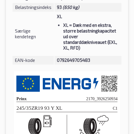
Belastningsindeks
93
(650 kg)
XL
XL
= Dæk med en ekstra,
Særlige
større belastningkapacitet
kendetegn
ud over
standarddækniveauet (EXL,
XL, RFD)
EAN-kode
0792649705483