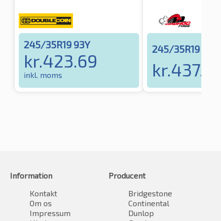
245/35R19 93Y
245/35R19 93Y
kr.
423.69
kr.
437.2
inkl. moms
Information
Producent
Kontakt
Bridgestone
Om os
Continental
Impressum
Dunlop