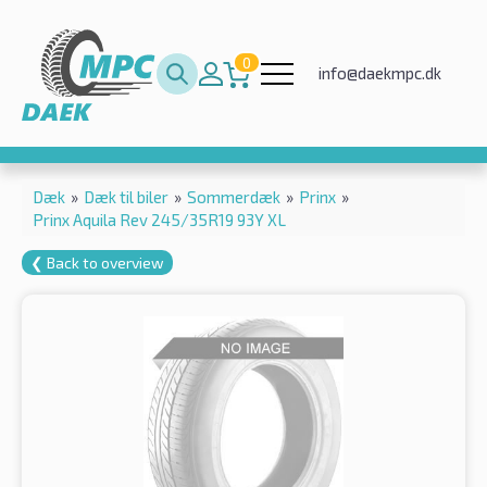
0
info@daekmpc.dk
Dæk
»
Dæk til biler
»
Sommerdæk
»
Prinx
»
Prinx Aquila Rev 245/35R19 93Y XL
❮ Back to overview