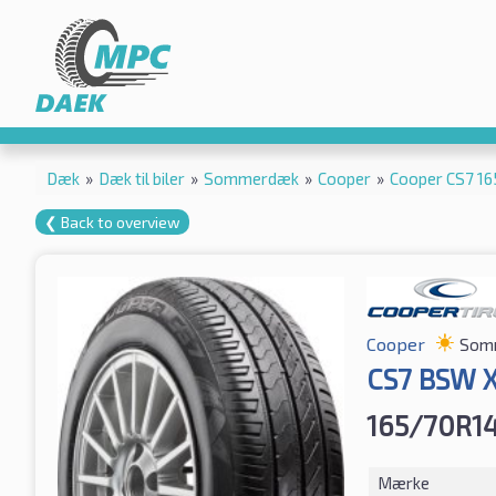
Dæk
»
Dæk til biler
»
Sommerdæk
»
Cooper
»
Cooper CS7 1
❮ Back to overview
Cooper
Som
CS7 BSW 
165/70R1
Mærke