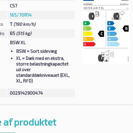
CS7
165/70R14
ks
T
(190 km/h)
eks
85
(515 kg)
BSW XL
BSW
= Sort sidevæg
XL
= Dæk med en ekstra,
større belastningkapacitet
ud over
standarddækniveauet (EXL,
XL, RFD)
0029142900474
 af produktet