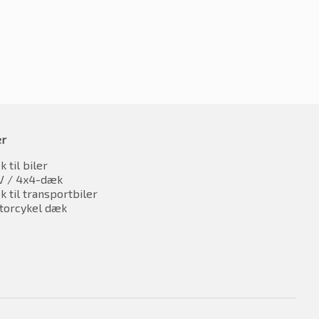
er
 til biler
V / 4x4-dæk
 til transportbiler
torcykel dæk