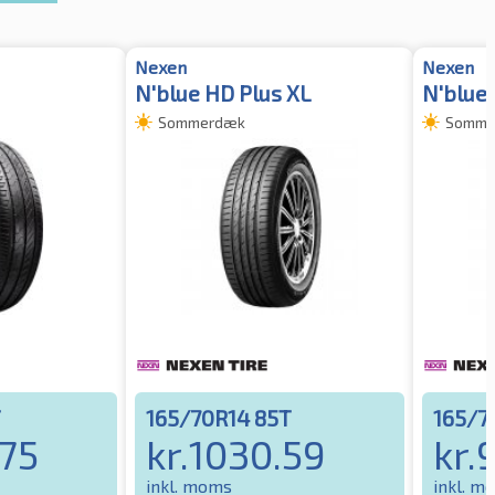
Nexen
Nexen
N'blue HD Plus XL
N'blue 
Sommerdæk
Somme
T
165/70R14 85T
165/7
75
kr.
1030.59
kr.
inkl. moms
inkl. m