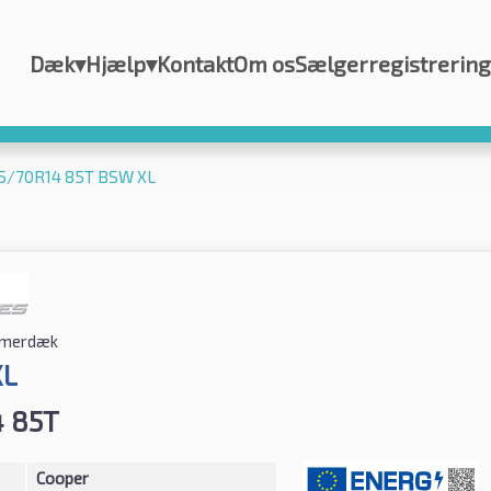
Dæk
▾
Hjælp
▾
Kontakt
Om os
Sælgerregistrering
65/70R14 85T BSW XL
merdæk
XL
4 85T
Cooper