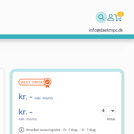
0
info@daekmpc.dk
kr.
-
inkl. moms
kr.
-
inkl. moms
Antal
Anslået leveringstid - Fr. 7 Aug. - Fr. 7 Aug.