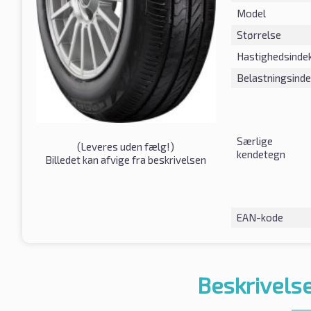
Model
Størrelse
Hastighedsinde
Belastningsind
Særlige
(
Leveres uden fælg!
)
kendetegn
Billedet kan afvige fra beskrivelsen
EAN-kode
Beskrivelse