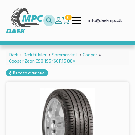
0
info@daekmpc.dk
Dæk
»
Dæk til biler
»
Sommerdæk
»
Cooper
»
Cooper Zeon CS8 195/60R15 88V
❮ Back to overview