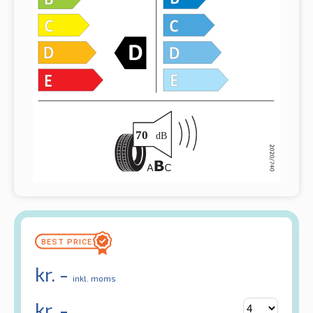
kr.
-
inkl. moms
kr.
-