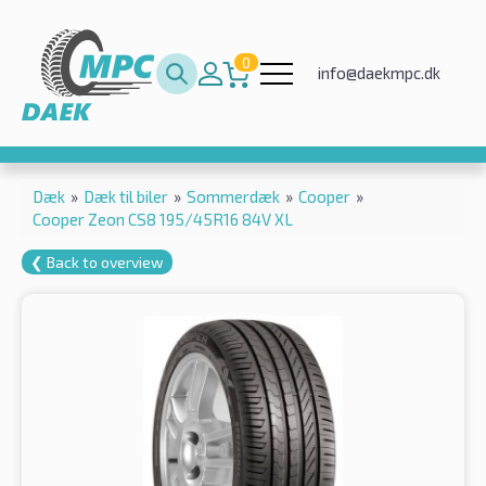
0
info@daekmpc.dk
Dæk
»
Dæk til biler
»
Sommerdæk
»
Cooper
»
Cooper Zeon CS8 195/45R16 84V XL
❮ Back to overview