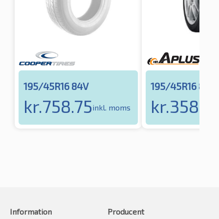
195/45R16 84V
195/45R16 84V
kr.
758.75
kr.
358.51
inkl. moms
Information
Producent