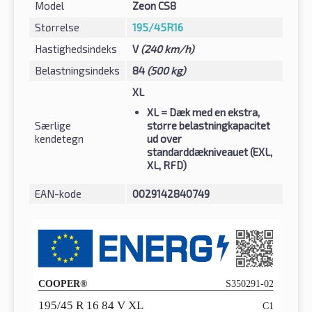
Model
Zeon CS8
Størrelse
195/45R16
Hastighedsindeks
V
(240 km/h)
Belastningsindeks
84
(500 kg)
XL
XL
= Dæk med en ekstra,
Særlige
større belastningkapacitet
kendetegn
ud over
standarddækniveauet (EXL,
XL, RFD)
EAN-kode
0029142840749