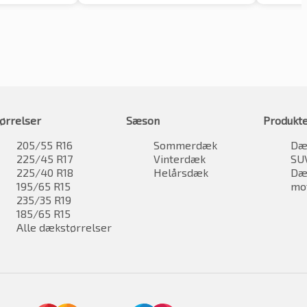
ørrelser
Sæson
Produkt
205/55 R16
Sommerdæk
Dæk
225/45 R17
Vinterdæk
SU
225/40 R18
Helårsdæk
Dæk
195/65 R15
mo
235/35 R19
185/65 R15
Alle dækstørrelser