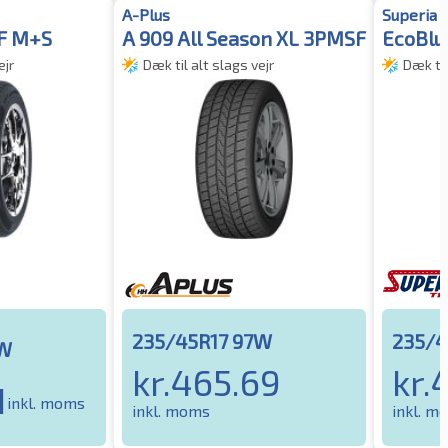
A-Plus
Superia
F M+S
A 909 All Season XL 3PMSF
EcoBlu
ejr
Dæk til alt slags vejr
Dæk til
235/45R17 97W
235/4
7W
kr.
465.69
kr.
1
inkl. moms
inkl. moms
inkl. m