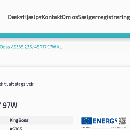
Dæk
▾
Hjælp
▾
Kontakt
Om os
Sælgerregistrering
gBoss AS365 235/45R17 97W XL
 til alt slags vejr
7 97W
KingBoss
AS365