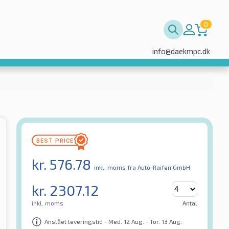
0
info@daekmpc.dk
kr.
576.78
inkl. moms
fra Auto-Raifen GmbH
kr.
2307.12
inkl. moms
Antal
Anslået leveringstid - Med. 12 Aug. - Tor. 13 Aug.