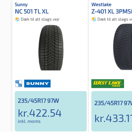
Sunny
Westlake
NC 501 TL XL
Z-401 XL 3PMS
Dæk til alt slags vejr
Dæk til alt slags v
235/45R17 97W
235/45R17 9
kr.
422.54
kr.
433.1
inkl. moms