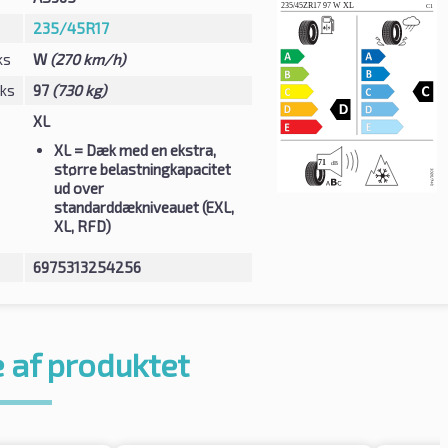
235/45R17
ks
W
(270 km/h)
eks
97
(730 kg)
XL
XL
= Dæk med en ekstra,
større belastningkapacitet
ud over
standarddækniveauet (EXL,
XL, RFD)
6975313254256
 af produktet