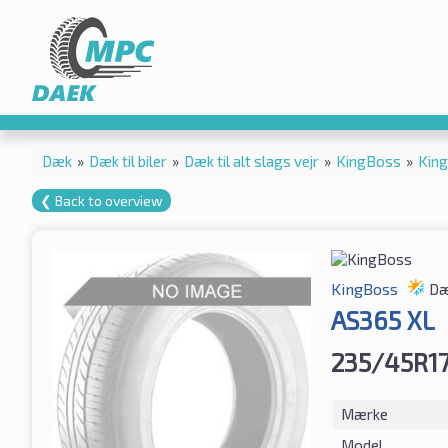
Dæk
»
Dæk til biler
»
Dæk til alt slags vejr
»
KingBoss
»
Kin
❮ Back to overview
KingBoss
Dæk
AS365 XL
235/45R1
Mærke
Model