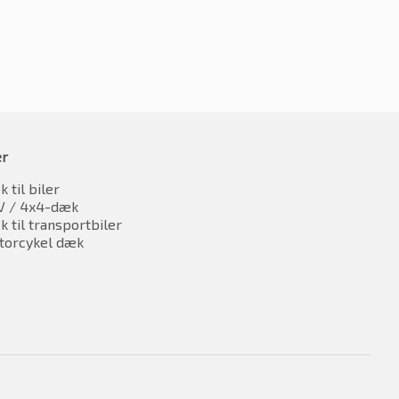
er
 til biler
V / 4x4-dæk
 til transportbiler
torcykel dæk