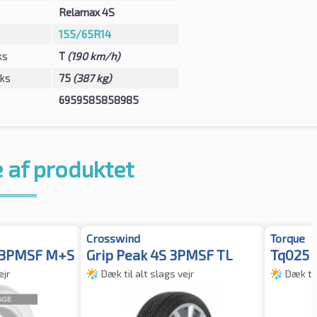
Relamax 4S
155/65R14
ks
T
(190 km/h)
eks
75
(387 kg)
6959585858985
 af produktet
Crosswind
Torque
 3PMSF M+S
Grip Peak 4S 3PMSF TL
Tq025
ejr
Dæk til alt slags vejr
Dæk til