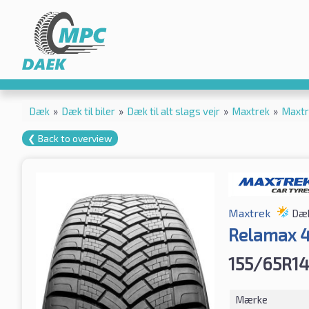
Dæk
»
Dæk til biler
»
Dæk til alt slags vejr
»
Maxtrek
»
Maxtr
❮ Back to overview
Maxtrek
Dæk 
Relamax 
155/65R14
Mærke