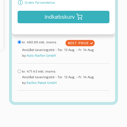
Gratis forsendelse
Indkøbskurv
kr.
460.69
inkl. moms
Anslået leveringstid - Tor. 13 Aug. - Fr. 14 Aug.
by
Auto-Raifen GmbH
kr.
471.43
inkl. moms
Anslået leveringstid - Tor. 13 Aug. - Fr. 14 Aug.
by
Raifen Paket GmbH
Event
Admonum 4S 3PMSF M+S
 alt slags vejr
Dæk til alt slags vejr