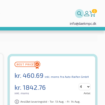
0
info@daekmpc.dk
kr.
460.69
inkl. moms
fra Auto-Raifen GmbH
kr.
1842.76
inkl. moms
Antal
Anslået leveringstid - Tor. 13 Aug. - Fr. 14 Aug.