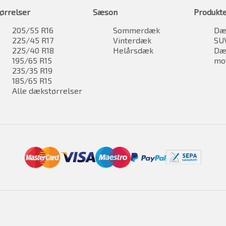
ørrelser
Sæson
Produkt
205/55 R16
Sommerdæk
Dæk
225/45 R17
Vinterdæk
SU
225/40 R18
Helårsdæk
Dæk
195/65 R15
mo
235/35 R19
185/65 R15
Alle dækstørrelser