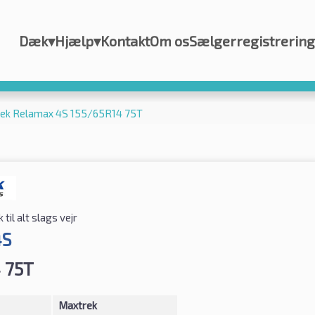
Dæk
▾
Hjælp
▾
Kontakt
Om os
Sælgerregistrering
ek Relamax 4S 155/65R14 75T
til alt slags vejr
4S
 75T
Maxtrek