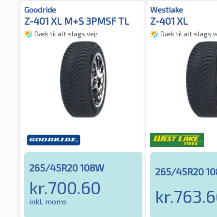
Goodride
Westlake
Z-401 XL M+S 3PMSF TL
Z-401 XL
Dæk til alt slags vejr
Dæk til alt slags v
265/45R20 108W
265/45R20 1
kr.
700.60
kr.
763.6
inkl. moms