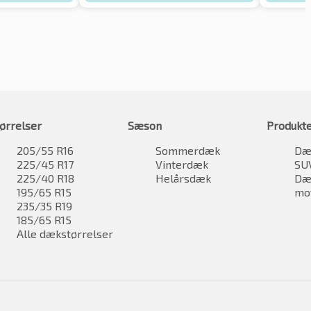
ørrelser
Sæson
Produkt
205/55 R16
Sommerdæk
Dæk
225/45 R17
Vinterdæk
SU
225/40 R18
Helårsdæk
Dæk
195/65 R15
mo
235/35 R19
185/65 R15
Alle dækstørrelser