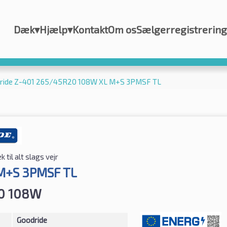
Dæk
▾
Hjælp
▾
Kontakt
Om os
Sælgerregistrering
ride Z-401 265/45R20 108W XL M+S 3PMSF TL
 til alt slags vejr
M+S 3PMSF TL
0 108W
Goodride