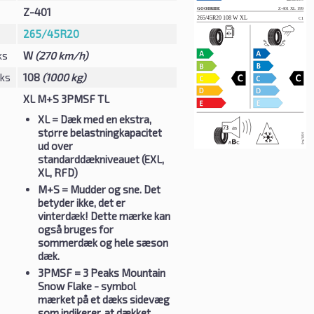
Z-401
265/45R20
ks
W
(270 km/h)
eks
108
(1000 kg)
XL M+S 3PMSF TL
XL
= Dæk med en ekstra,
større belastningkapacitet
ud over
standarddækniveauet (EXL,
XL, RFD)
M+S
= Mudder og sne. Det
betyder ikke, det er
vinterdæk! Dette mærke kan
også bruges for
sommerdæk og hele sæson
dæk.
3PMSF
= 3 Peaks Mountain
Snow Flake - symbol
mærket på et dæks sidevæg
som indikerer, at dækket