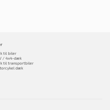
er
 til biler
V / 4x4-dæk
 til transportbiler
torcykel dæk