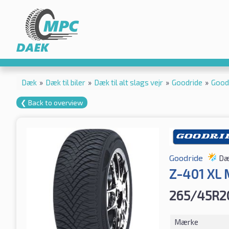
Dæk
»
Dæk til biler
»
Dæk til alt slags vejr
»
Goodride
»
Good
❮ Back to overview
Goodride
Dæk
Z-401 XL 
265/45R2
Mærke