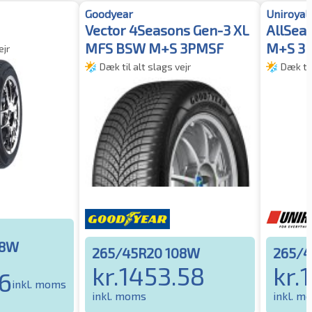
Goodyear
Uniroyal
Vector 4Seasons Gen-3 XL
AllSea
MFS BSW M+S 3PMSF
M+S 3P
ejr
Dæk til alt slags vejr
Dæk til
08W
265/45R20 108W
265/4
kr.
1453.58
kr.
6
inkl. moms
inkl. moms
inkl. m