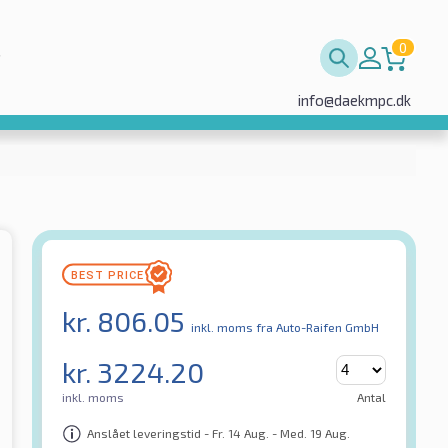
0
info@daekmpc.dk
kr.
806.05
inkl. moms
fra Auto-Raifen GmbH
kr.
3224.20
inkl. moms
Antal
Anslået leveringstid - Fr. 14 Aug. - Med. 19 Aug.