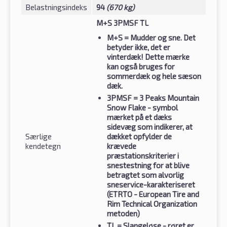
Belastningsindeks
94
(670 kg)
M+S 3PMSF TL
M+S
= Mudder og sne. Det
betyder ikke, det er
vinterdæk! Dette mærke
kan også bruges for
sommerdæk og hele sæson
dæk.
3PMSF
= 3 Peaks Mountain
Snow Flake - symbol
mærket på et dæks
sidevæg som indikerer, at
Særlige
dækket opfylder de
kendetegn
krævede
præstationskriterier i
snestestning for at blive
betragtet som alvorlig
sneservice-karakteriseret
(ETRTO - European Tire and
Rim Technical Organization
metoden)
TL
= Slangeløse - røret er