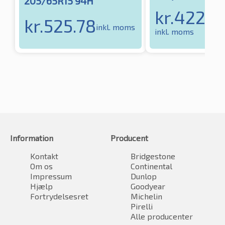
205/65R15 94H
kr.
422.5
kr.
525.78
inkl. moms
inkl. moms
Information
Producent
Kontakt
Bridgestone
Om os
Continental
Impressum
Dunlop
Hjælp
Goodyear
Fortrydelsesret
Michelin
Pirelli
Alle producenter