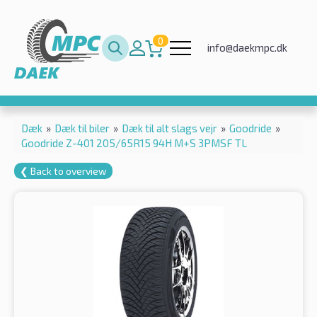
0
info@daekmpc.dk
Dæk
»
Dæk til biler
»
Dæk til alt slags vejr
»
Goodride
»
Goodride Z-401 205/65R15 94H M+S 3PMSF TL
❮ Back to overview