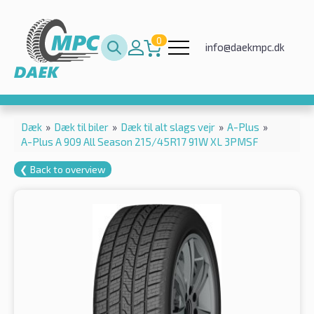
0
info@daekmpc.dk
Dæk
»
Dæk til biler
»
Dæk til alt slags vejr
»
A-Plus
»
A-Plus A 909 All Season 215/45R17 91W XL 3PMSF
❮ Back to overview