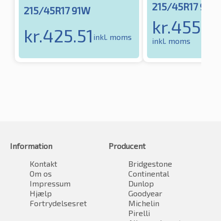
215/45R17 91W
215/45R17 91W
kr.
455.6
kr.
425.51
inkl. moms
inkl. moms
Information
Producent
Kontakt
Bridgestone
Om os
Continental
Impressum
Dunlop
Hjælp
Goodyear
Fortrydelsesret
Michelin
Pirelli