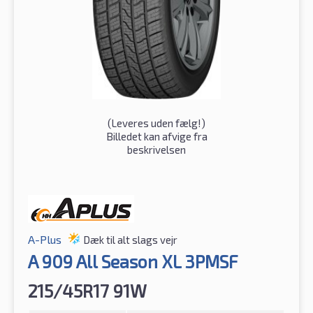
(
Leveres uden fælg!
)
Billedet kan afvige fra
beskrivelsen
A-Plus
Dæk til alt slags vejr
A 909 All Season XL 3PMSF
215/45R17 91W