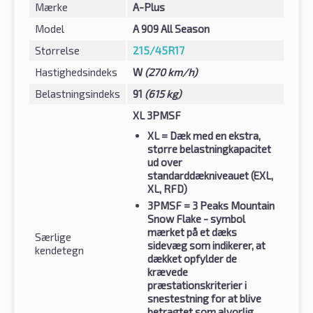
Mærke
A-Plus
Model
A 909 All Season
Størrelse
215/45R17
Hastighedsindeks
W
(270 km/h)
Belastningsindeks
91
(615 kg)
XL 3PMSF
XL
= Dæk med en ekstra,
større belastningkapacitet
ud over
standarddækniveauet (EXL,
XL, RFD)
3PMSF
= 3 Peaks Mountain
Snow Flake - symbol
mærket på et dæks
Særlige
sidevæg som indikerer, at
kendetegn
dækket opfylder de
krævede
præstationskriterier i
snestestning for at blive
betragtet som alvorlig