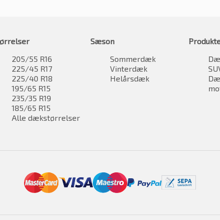
ørrelser
Sæson
Produkt
205/55 R16
Sommerdæk
Dæk
225/45 R17
Vinterdæk
SU
225/40 R18
Helårsdæk
Dæk
195/65 R15
mo
235/35 R19
185/65 R15
Alle dækstørrelser