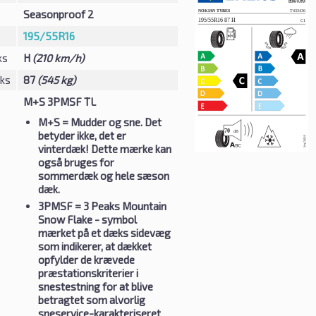
Seasonproof 2
195/55R16
ks
H
(210 km/h)
eks
87
(545 kg)
M+S 3PMSF TL
M+S
= Mudder og sne. Det
betyder ikke, det er
vinterdæk! Dette mærke kan
også bruges for
sommerdæk og hele sæson
dæk.
3PMSF
= 3 Peaks Mountain
Snow Flake - symbol
mærket på et dæks sidevæg
som indikerer, at dækket
opfylder de krævede
præstationskriterier i
snestestning for at blive
betragtet som alvorlig
sneservice-karakteriseret