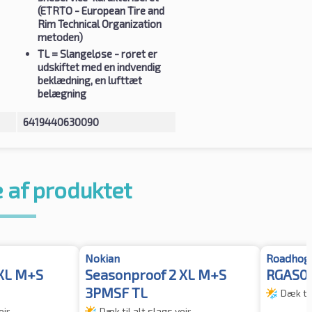
(ETRTO - European Tire and
Rim Technical Organization
metoden)
TL
= Slangeløse - røret er
udskiftet med en indvendig
beklædning, en lufttæt
belægning
6419440630090
 af produktet
Nokian
Roadhog
 XL M+S
Seasonproof 2 XL M+S
RGAS03
3PMSF TL
Dæk til
ejr
Dæk til alt slags vejr