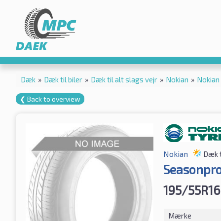
Dæk
»
Dæk til biler
»
Dæk til alt slags vejr
»
Nokian
»
Nokian
❮ Back to overview
Nokian
Dæk t
Seasonpro
195/55R16
Mærke