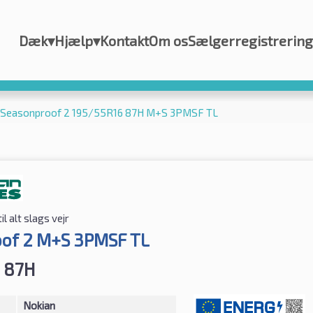
Dæk
▾
Hjælp
▾
Kontakt
Om os
Sælgerregistrering
 Seasonproof 2 195/55R16 87H M+S 3PMSF TL
il alt slags vejr
of 2 M+S 3PMSF TL
 87H
Nokian