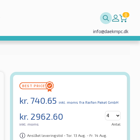
0
info@daekmpc.dk
kr.
740.65
inkl. moms
fra Raifen Paket GmbH
kr.
2962.60
inkl. moms
Antal
Anslået leveringstid - Tor. 13 Aug. - Fr. 14 Aug.