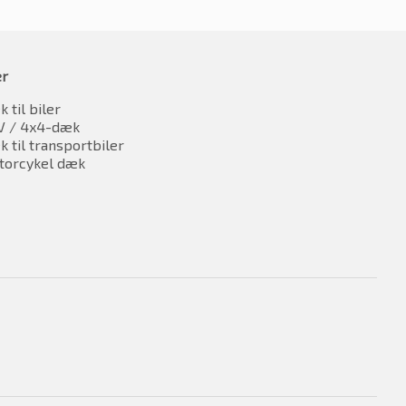
er
 til biler
V / 4x4-dæk
 til transportbiler
torcykel dæk