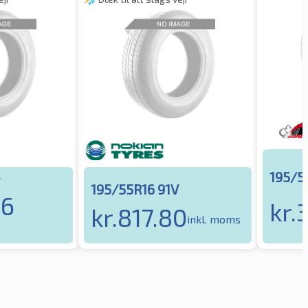
195/5
195/55R16 91V
66
kr.
3
kr.
817.80
inkl. moms