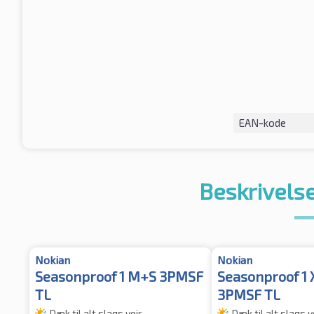
EAN-kode
Beskrivelse
Nokian
Nokian
Seasonproof 1 M+S 3PMSF
Seasonproof 1
TL
3PMSF TL
Dæk til alt slags vejr
Dæk til alt slags v