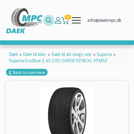
0
info@daekmpc.dk
Dæk
»
Dæk til biler
»
Dæk til alt slags vejr
»
Superia
»
Superia EcoBlue 2 4S 235/50R18 101W XL 3PMSF
❮ Back to overview