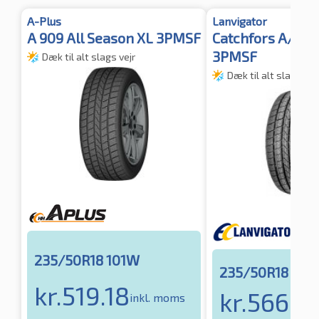
A-Plus
Lanvigator
A 909 All Season XL 3PMSF
Catchfors A/S X
3PMSF
Dæk til alt slags vejr
Dæk til alt slags vej
235/50R18 101W
235/50R18 101
kr.
519.18
kr.
566.7
inkl. moms