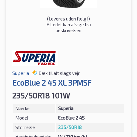
(
Leveres uden fælg!
)
Billedet kan afvige fra
beskrivelsen
Superia
Dæk til alt slags vejr
EcoBlue 2 4S XL 3PMSF
235/50R18 101W
Mærke
Superia
Model
EcoBlue 2 4S
Størrelse
235/50R18
Hastighedsindeks
W
(270 km/h)