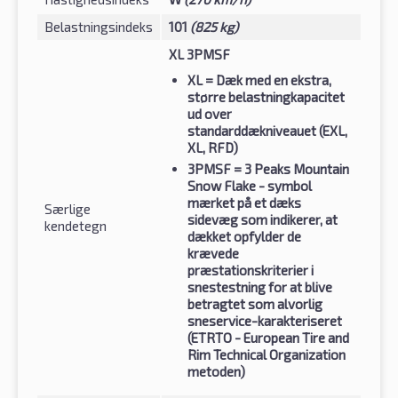
Belastningsindeks
101
(825 kg)
XL 3PMSF
XL
= Dæk med en ekstra,
større belastningkapacitet
ud over
standarddækniveauet (EXL,
XL, RFD)
3PMSF
= 3 Peaks Mountain
Snow Flake - symbol
mærket på et dæks
Særlige
sidevæg som indikerer, at
kendetegn
dækket opfylder de
krævede
præstationskriterier i
snestestning for at blive
betragtet som alvorlig
sneservice-karakteriseret
(ETRTO - European Tire and
Rim Technical Organization
metoden)