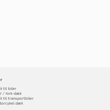
215/60R17 96V
0R17 96V
kr.
706.30
779.70
inkl. moms
inkl. moms
er
 til biler
V / 4x4-dæk
 til transportbiler
torcykel dæk