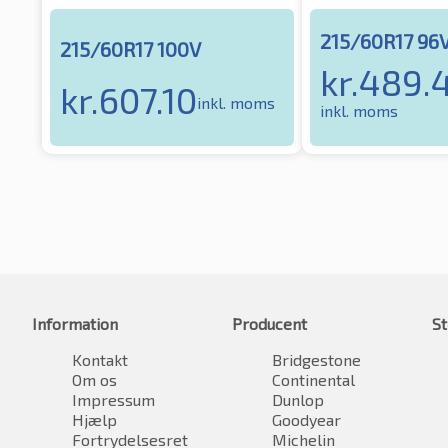
215/60R17 96
215/60R17 100V
kr.
489.
kr.
607.10
inkl. moms
inkl. moms
Information
Producent
St
Kontakt
Bridgestone
Om os
Continental
Impressum
Dunlop
Hjælp
Goodyear
Fortrydelsesret
Michelin