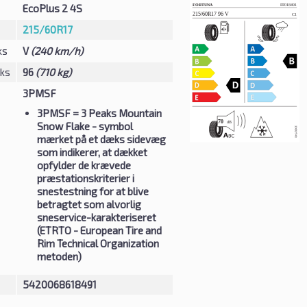
EcoPlus 2 4S
215/60R17
ks
V
(240 km/h)
eks
96
(710 kg)
3PMSF
3PMSF
= 3 Peaks Mountain
Snow Flake - symbol
mærket på et dæks sidevæg
som indikerer, at dækket
opfylder de krævede
præstationskriterier i
snestestning for at blive
betragtet som alvorlig
sneservice-karakteriseret
(ETRTO - European Tire and
Rim Technical Organization
metoden)
5420068618491