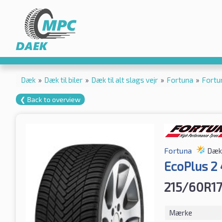
Dæk
»
Dæk til biler
»
Dæk til alt slags vejr
»
Fortuna
»
Fortu
❮ Back to overview
Fortuna
Dæk 
EcoPlus 2
215/60R17
Mærke