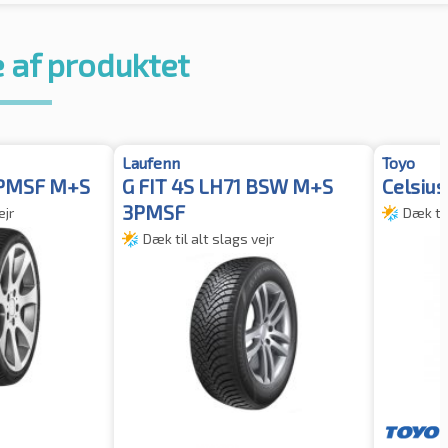
 af produktet
Laufenn
Toyo
3PMSF M+S
G FIT 4S LH71 BSW M+S
Celsius
3PMSF
ejr
Dæk til
Dæk til alt slags vejr