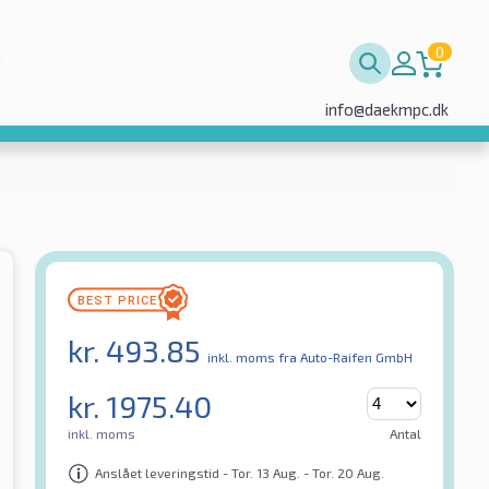
0
info@daekmpc.dk
kr.
493.85
inkl. moms
fra Auto-Raifen GmbH
kr.
1975.40
inkl. moms
Antal
Anslået leveringstid - Tor. 13 Aug. - Tor. 20 Aug.