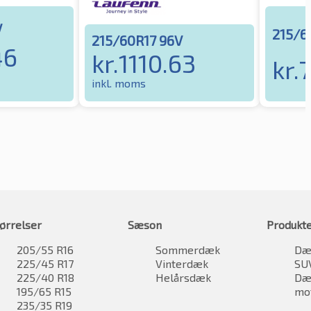
V
215/6
215/60R17 96V
46
kr.
1110.63
kr.
inkl. moms
ørrelser
Sæson
Produkt
205/55 R16
Sommerdæk
Dæk
225/45 R17
Vinterdæk
SU
225/40 R18
Helårsdæk
Dæk
195/65 R15
mo
235/35 R19