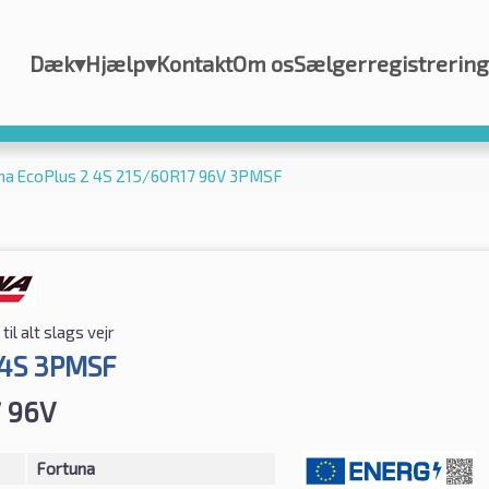
Dæk
▾
Hjælp
▾
Kontakt
Om os
Sælgerregistrering
na EcoPlus 2 4S 215/60R17 96V 3PMSF
til alt slags vejr
 4S 3PMSF
 96V
Fortuna