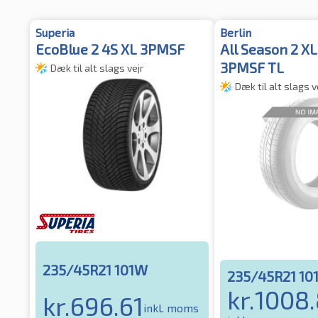
Superia
Berlin
EcoBlue 2 4S XL 3PMSF
All Season 2 X
3PMSF TL
Dæk til alt slags vejr
Dæk til alt slags v
235/45R21 101W
235/45R21 10
kr.
1008
kr.
696.61
inkl. moms