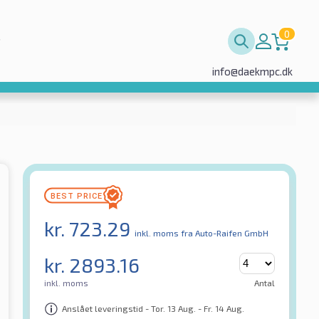
0
info@daekmpc.dk
kr.
723.29
inkl. moms
fra Auto-Raifen GmbH
kr.
2893.16
inkl. moms
Antal
Anslået leveringstid - Tor. 13 Aug. - Fr. 14 Aug.