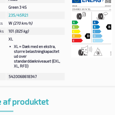
Green 3 4S
235/45R21
ks
W
(270 km/h)
eks
101
(825 kg)
XL
XL
= Dæk med en ekstra,
større belastningkapacitet
ud over
standarddækniveauet (EXL,
XL, RFD)
5420068618347
 af produktet