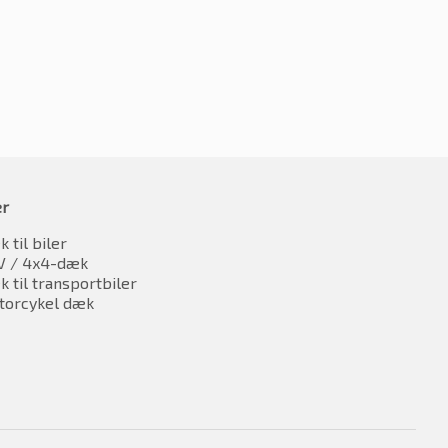
er
 til biler
V / 4x4-dæk
 til transportbiler
torcykel dæk