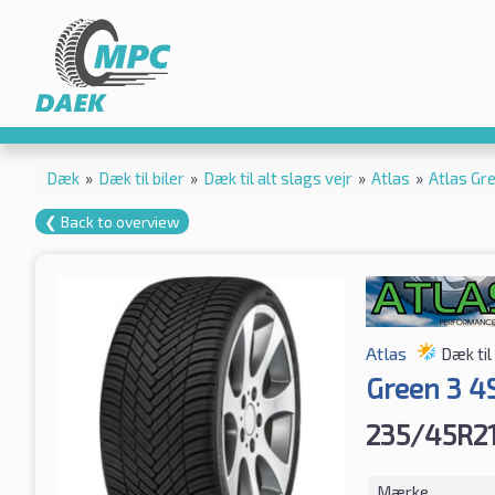
Dæk
»
Dæk til biler
»
Dæk til alt slags vejr
»
Atlas
»
Atlas Gr
❮ Back to overview
Atlas
Dæk til 
Green 3 4
235/45R2
Mærke