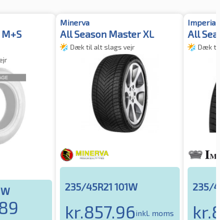
Minerva
Imperial
L M+S
All Season Master XL
All Sea
Dæk til alt slags vejr
Dæk til
ejr
235/45R21 101W
235/4
1W
.89
kr.
857.96
kr.
inkl. moms