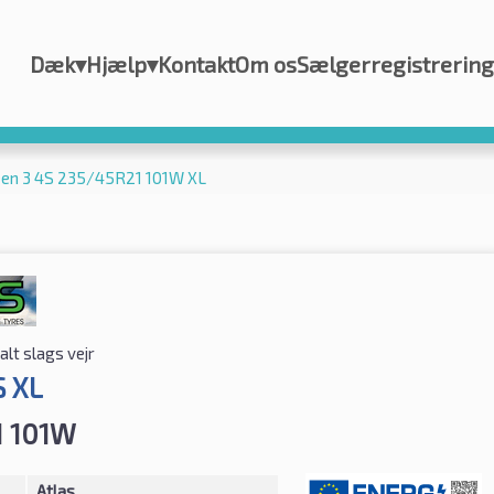
Dæk
▾
Hjælp
▾
Kontakt
Om os
Sælgerregistrering
een 3 4S 235/45R21 101W XL
alt slags vejr
S XL
1 101W
Atlas