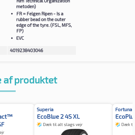
Rim Technical Organization
metoden)
FR
= Felgen Ripen - Is a
rubber bead on the outer
edge of the tyre. (FSL, MFS,
FP)
EVC
4019238403046
 af produktet
Superia
Fortuna
act™
EcoBlue 2 4S XL
EcoPlus
SF
Dæk til alt slags vejr
Dæk til
ejr