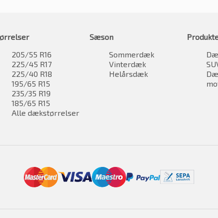
ørrelser
Sæson
Produkt
205/55 R16
Sommerdæk
Dæk
225/45 R17
Vinterdæk
SU
225/40 R18
Helårsdæk
Dæk
195/65 R15
mo
235/35 R19
185/65 R15
Alle dækstørrelser