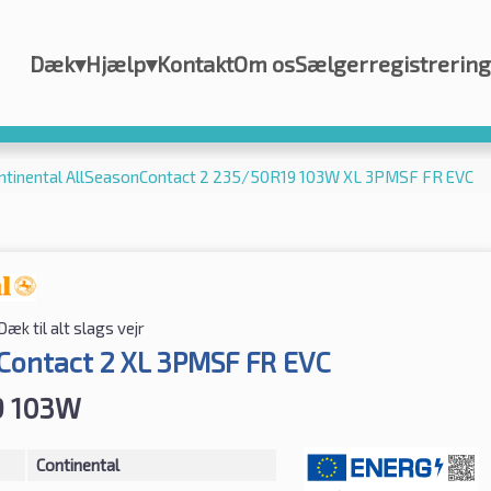
Dæk
▾
Hjælp
▾
Kontakt
Om os
Sælgerregistrering
ntinental AllSeasonContact 2 235/50R19 103W XL 3PMSF FR EVC
Dæk til alt slags vejr
Contact 2 XL 3PMSF FR EVC
9 103W
Continental