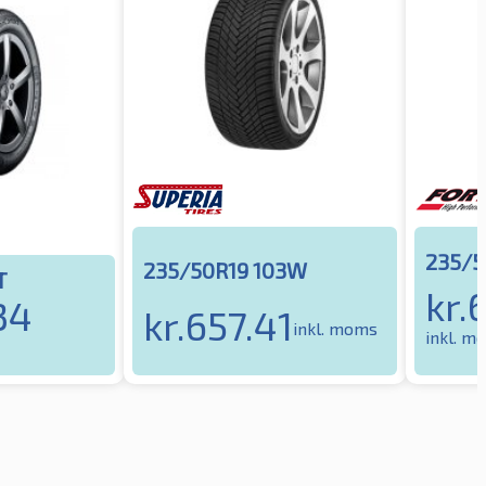
235/5
235/50R19 103W
T
kr.
34
kr.
657.41
inkl. moms
inkl. m