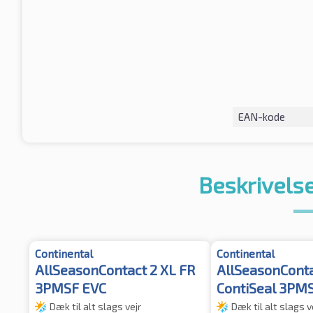
EAN-kode
Beskrivelse
Continental
Continental
AllSeasonContact 2 XL FR
AllSeasonCont
3PMSF EVC
ContiSeal 3PM
Dæk til alt slags vejr
Dæk til alt slags v