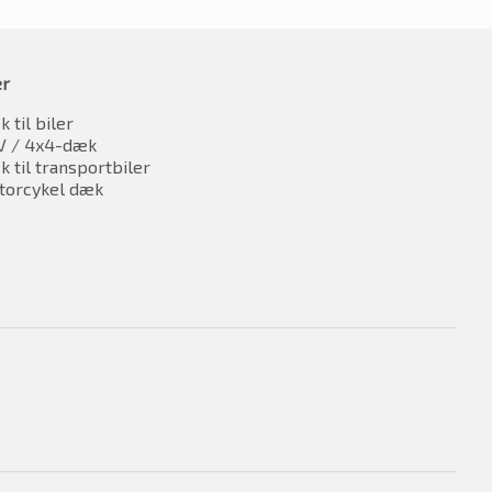
er
 til biler
V / 4x4-dæk
 til transportbiler
torcykel dæk