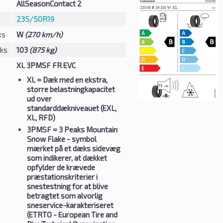
AllSeasonContact 2
235/50R19
ks
W
(270 km/h)
eks
103
(875 kg)
XL 3PMSF FR EVC
XL
= Dæk med en ekstra,
større belastningkapacitet
ud over
standarddækniveauet (EXL,
XL, RFD)
3PMSF
= 3 Peaks Mountain
Snow Flake - symbol
mærket på et dæks sidevæg
som indikerer, at dækket
opfylder de krævede
præstationskriterier i
snestestning for at blive
betragtet som alvorlig
sneservice-karakteriseret
(ETRTO - European Tire and