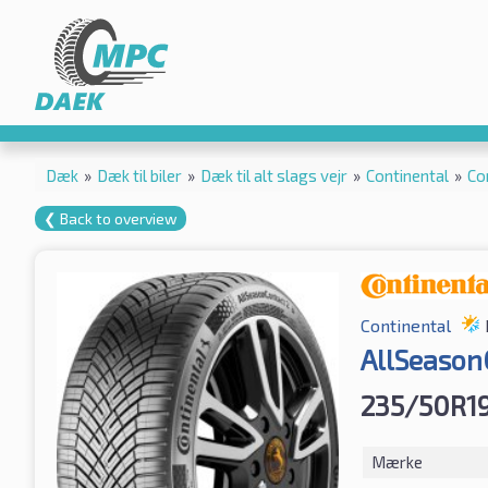
Dæk
»
Dæk til biler
»
Dæk til alt slags vejr
»
Continental
»
Co
❮ Back to overview
Continental
AllSeason
235/50R1
Mærke