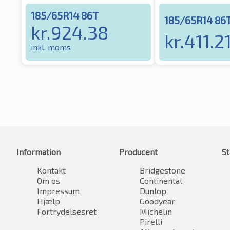
185/65R14 86T
185/65R14 86
kr.
924.38
kr.
411.2
inkl. moms
Information
Producent
St
Kontakt
Bridgestone
Om os
Continental
Impressum
Dunlop
Hjælp
Goodyear
Fortrydelsesret
Michelin
Pirelli