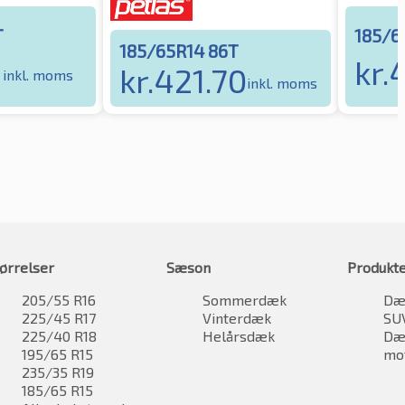
T
185/6
185/65R14 86T
1
kr.
kr.
421.70
inkl. moms
inkl. moms
ørrelser
Sæson
Produkt
205/55 R16
Sommerdæk
Dæk
225/45 R17
Vinterdæk
SU
225/40 R18
Helårsdæk
Dæk
195/65 R15
mo
235/35 R19
185/65 R15