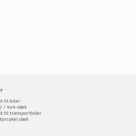
185/65R14 86T
5R14 86T
kr.
428.94
426.18
inkl. moms
inkl. moms
er
 til biler
V / 4x4-dæk
 til transportbiler
torcykel dæk