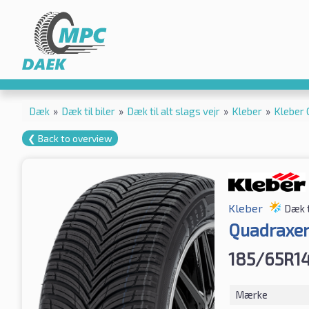
Dæk
»
Dæk til biler
»
Dæk til alt slags vejr
»
Kleber
»
Kleber
❮ Back to overview
Kleber
Dæk t
Quadraxer
185/65R1
Mærke