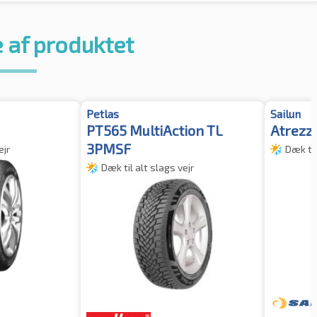
 af produktet
Petlas
Sailun
PT565 MultiAction TL
Atrezz
3PMSF
ejr
Dæk til
Dæk til alt slags vejr