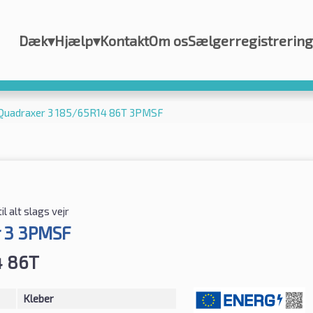
Dæk
▾
Hjælp
▾
Kontakt
Om os
Sælgerregistrering
 Quadraxer 3 185/65R14 86T 3PMSF
il alt slags vejr
 3 3PMSF
4 86T
Kleber