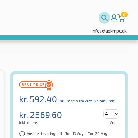
0
info@daekmpc.dk
kr.
592.40
inkl. moms
fra Auto-Raifen GmbH
kr.
2369.60
inkl. moms
Antal
Anslået leveringstid - Tor. 13 Aug. - Tor. 20 Aug.