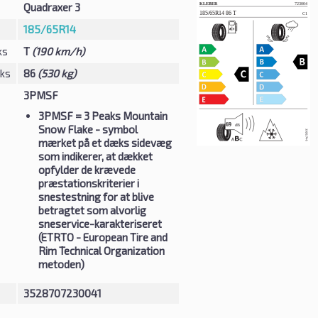
Quadraxer 3
185/65R14
ks
T
(190 km/h)
eks
86
(530 kg)
3PMSF
3PMSF
= 3 Peaks Mountain
Snow Flake - symbol
mærket på et dæks sidevæg
som indikerer, at dækket
opfylder de krævede
præstationskriterier i
snestestning for at blive
betragtet som alvorlig
sneservice-karakteriseret
(ETRTO - European Tire and
Rim Technical Organization
metoden)
3528707230041