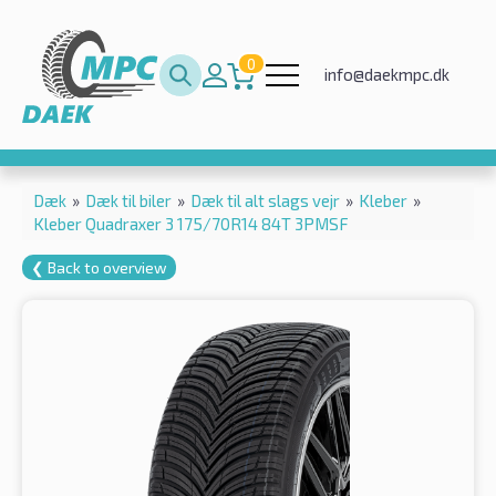
0
info@daekmpc.dk
Dæk
»
Dæk til biler
»
Dæk til alt slags vejr
»
Kleber
»
Kleber Quadraxer 3 175/70R14 84T 3PMSF
❮ Back to overview