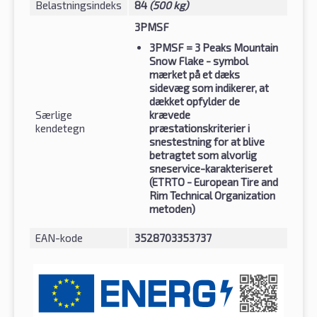
Belastningsindeks
84
(500 kg)
3PMSF
3PMSF
= 3 Peaks Mountain
Snow Flake - symbol
mærket på et dæks
sidevæg som indikerer, at
dækket opfylder de
Særlige
krævede
kendetegn
præstationskriterier i
snestestning for at blive
betragtet som alvorlig
sneservice-karakteriseret
(ETRTO - European Tire and
Rim Technical Organization
metoden)
EAN-kode
3528703353737