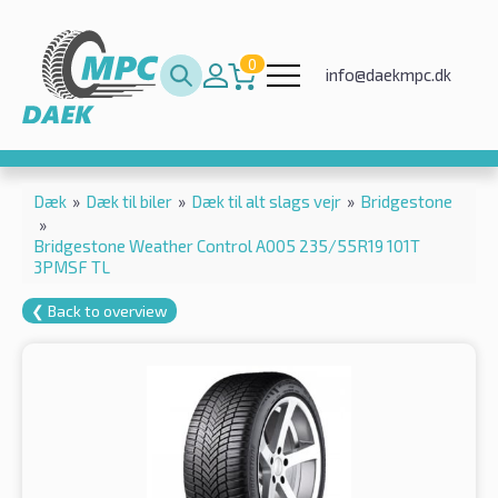
0
info@daekmpc.dk
Dæk
»
Dæk til biler
»
Dæk til alt slags vejr
»
Bridgestone
»
Bridgestone Weather Control A005 235/55R19 101T
3PMSF TL
❮ Back to overview