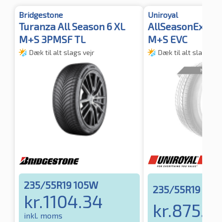
Bridgestone
Uniroyal
Turanza All Season 6 XL
AllSeasonExper
M+S 3PMSF TL
M+S EVC
Dæk til alt slags vejr
Dæk til alt slags vej
235/55R19 105W
235/55R19 101T
kr.
1104.34
kr.
875.5
inkl. moms