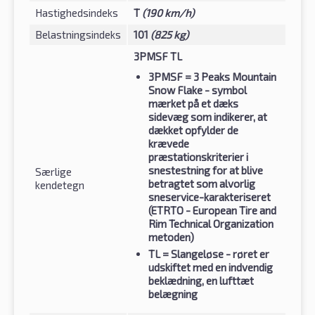
Hastighedsindeks
T
(190 km/h)
Belastningsindeks
101
(825 kg)
3PMSF TL
3PMSF
= 3 Peaks Mountain
Snow Flake - symbol
mærket på et dæks
sidevæg som indikerer, at
dækket opfylder de
krævede
præstationskriterier i
snestestning for at blive
Særlige
betragtet som alvorlig
kendetegn
sneservice-karakteriseret
(ETRTO - European Tire and
Rim Technical Organization
metoden)
TL
= Slangeløse - røret er
udskiftet med en indvendig
beklædning, en lufttæt
belægning