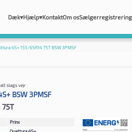
Dæk
▾
Hjælp
▾
Kontakt
Om os
Sælgerregistrering
uattura 4S+ 155/65R14 75T BSW 3PMSF
 alt slags vejr
 4S+ BSW 3PMSF
 75T
Prinx
Quattura 4S+