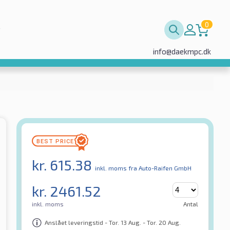
0
info@daekmpc.dk
kr.
615.38
inkl. moms
fra Auto-Raifen GmbH
kr.
2461.52
inkl. moms
Antal
Anslået leveringstid - Tor. 13 Aug. - Tor. 20 Aug.