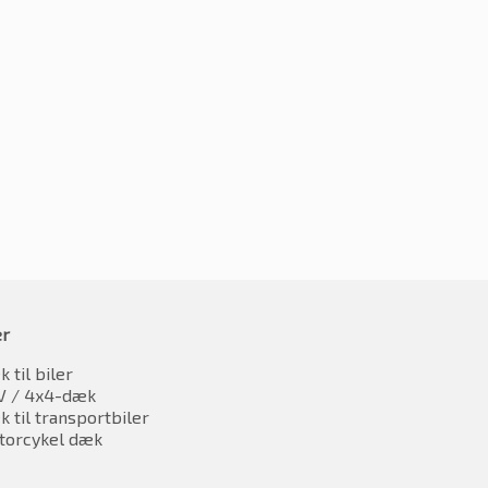
155/65R14 75T
5R14 75T
kr.
349.93
349.16
inkl. moms
inkl. moms
er
 til biler
V / 4x4-dæk
 til transportbiler
torcykel dæk