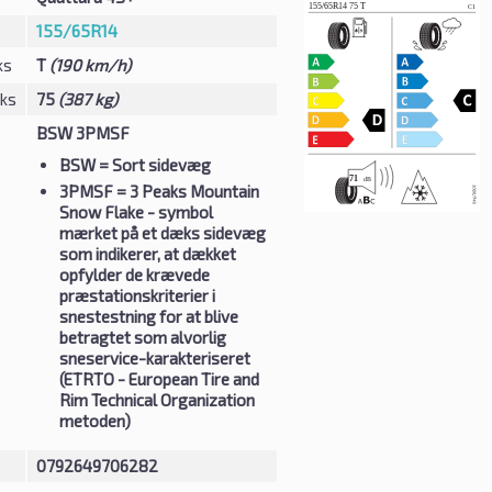
155/65R14
ks
T
(190 km/h)
eks
75
(387 kg)
BSW 3PMSF
BSW
= Sort sidevæg
3PMSF
= 3 Peaks Mountain
Snow Flake - symbol
mærket på et dæks sidevæg
som indikerer, at dækket
opfylder de krævede
præstationskriterier i
snestestning for at blive
betragtet som alvorlig
sneservice-karakteriseret
(ETRTO - European Tire and
Rim Technical Organization
metoden)
0792649706282