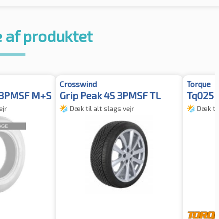
 af produktet
Crosswind
Torque
 3PMSF M+S
Grip Peak 4S 3PMSF TL
Tq025
ejr
Dæk til alt slags vejr
Dæk til