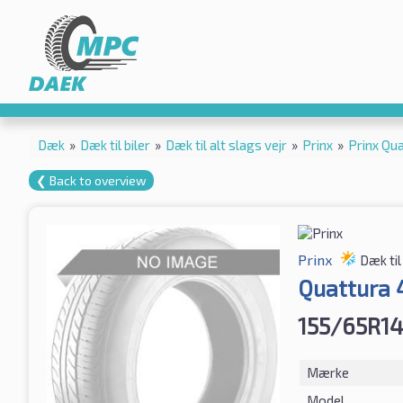
Dæk
»
Dæk til biler
»
Dæk til alt slags vejr
»
Prinx
»
Prinx Q
❮ Back to overview
Prinx
Dæk til
Quattura
155/65R14
Mærke
Model