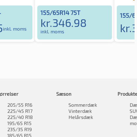
155/65R14 75T
T
155/6
kr.
346.98
5
kr.
inkl. moms
inkl. moms
ørrelser
Sæson
Produkt
205/55 R16
Sommerdæk
Dæk
225/45 R17
Vinterdæk
SU
225/40 R18
Helårsdæk
Dæk
195/65 R15
mo
235/35 R19
185/65 R15