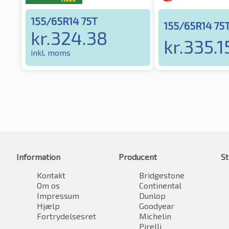
155/65R14 75T
155/65R14 75
kr.
324.38
kr.
335.1
inkl. moms
Information
Producent
St
Kontakt
Bridgestone
Om os
Continental
Impressum
Dunlop
Hjælp
Goodyear
Fortrydelsesret
Michelin
Pirelli