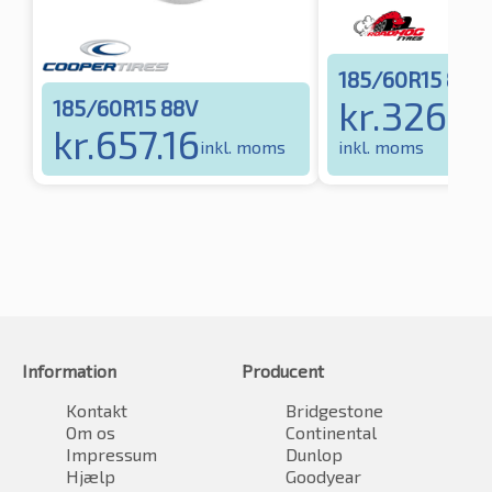
185/60R15 88H
kr.
326.2
185/60R15 88V
kr.
657.16
inkl. moms
inkl. moms
Information
Producent
Kontakt
Bridgestone
Om os
Continental
Impressum
Dunlop
Hjælp
Goodyear