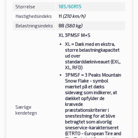
Størrelse
185/60R15
Hastighedsindeks
H
(210 km/h)
Belastningsindeks
88
(560 kg)
XL 3PMSF M+S
XL
= Dæk med en ekstra,
større belastningkapacitet
ud over
standarddækniveauet (EXL,
XL, RFD)
3PMSF
= 3 Peaks Mountain
Snow Flake - symbol
mærket på et dæks
sidevæg som indikerer, at
dækket opfylder de
krævede
Særlige
præstationskriterier i
kendetegn
snestestning for at blive
betragtet som alvorlig
sneservice-karakteriseret
(ETRTO - European Tire and