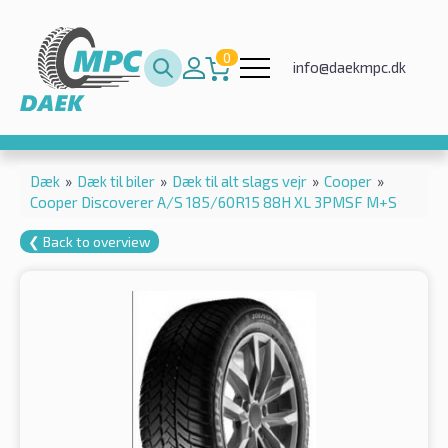
0
info@daekmpc.dk
Dæk
»
Dæk til biler
»
Dæk til alt slags vejr
»
Cooper
»
Cooper Discoverer A/S 185/60R15 88H XL 3PMSF M+S
❮ Back to overview