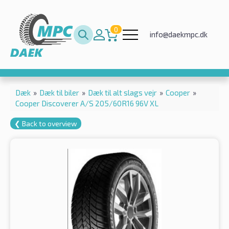
0
info@daekmpc.dk
Dæk
»
Dæk til biler
»
Dæk til alt slags vejr
»
Cooper
»
Cooper Discoverer A/S 205/60R16 96V XL
❮ Back to overview