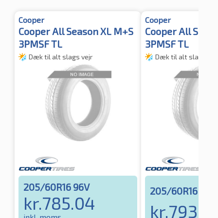
Cooper
Cooper
Cooper All Season XL M+S
Cooper All Seas
3PMSF TL
3PMSF TL
Dæk til alt slags vejr
Dæk til alt slags vej
205/60R16 96V
205/60R16 96H
kr.
785.04
kr.
793.14
inkl. moms