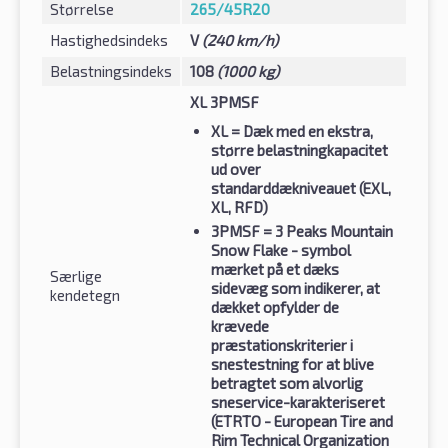
Størrelse
265/45R20
Hastighedsindeks
V
(240 km/h)
Belastningsindeks
108
(1000 kg)
XL 3PMSF
XL
= Dæk med en ekstra,
større belastningkapacitet
ud over
standarddækniveauet (EXL,
XL, RFD)
3PMSF
= 3 Peaks Mountain
Snow Flake - symbol
mærket på et dæks
Særlige
sidevæg som indikerer, at
kendetegn
dækket opfylder de
krævede
præstationskriterier i
snestestning for at blive
betragtet som alvorlig
sneservice-karakteriseret
(ETRTO - European Tire and
Rim Technical Organization