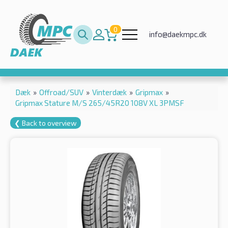
0
info@daekmpc.dk
Dæk
»
Offroad/SUV
»
Vinterdæk
»
Gripmax
»
Gripmax Stature M/S 265/45R20 108V XL 3PMSF
❮ Back to overview