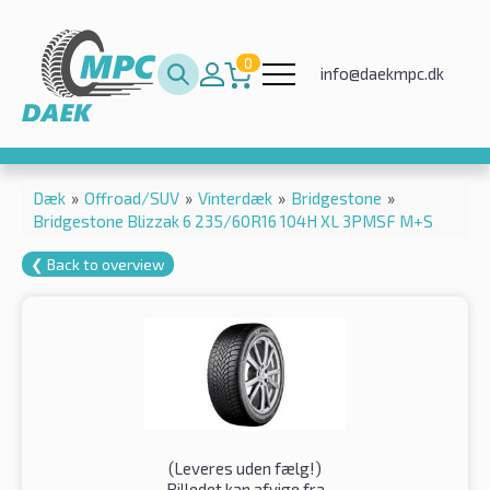
0
info@daekmpc.dk
Dæk
»
Offroad/SUV
»
Vinterdæk
»
Bridgestone
»
Bridgestone Blizzak 6 235/60R16 104H XL 3PMSF M+S
❮ Back to overview
(
Leveres uden fælg!
)
Billedet kan afvige fra