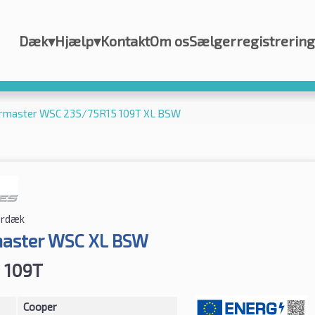
Dæk
▾
Hjælp
▾
Kontakt
Om os
Sælgerregistrering
rmaster WSC 235/75R15 109T XL BSW
erdæk
aster WSC XL BSW
 109T
Cooper