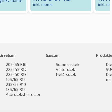
inkl. moms
inkl. moms
inkl. m
ørrelser
Sæson
Produkt
205/55 R16
Sommerdæk
Dæk
225/45 R17
Vinterdæk
SU
225/40 R18
Helårsdæk
Dæk
195/65 R15
mo
235/35 R19
185/65 R15
Alle dækstørrelser