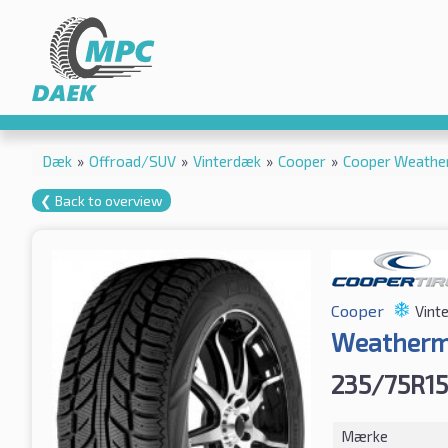
Dæk
»
Offroad/SUV
»
Vinterdæk
»
Cooper
»
Cooper Weathe
❮ Back to overview
Cooper
Vint
Weatherm
235/75R15
Mærke