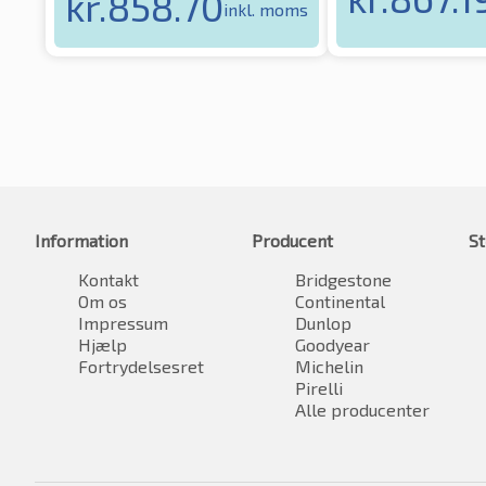
kr.
858.70
inkl. moms
Information
Producent
St
Kontakt
Bridgestone
Om os
Continental
Impressum
Dunlop
Hjælp
Goodyear
Fortrydelsesret
Michelin
Pirelli
Alle producenter