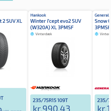
Hankook
General 
t 2 SUV XL
Winter i'cept evo2 SUV
Snow G
(W320A) XL 3PMSF
3PMSF
Vinterdæk
Vinter
9T
235/75R15 109T
235/7
kr.
990.43
kr.
9