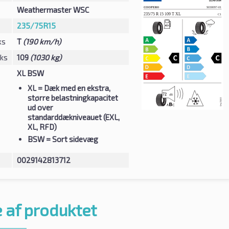
Weathermaster WSC
235/75R15
ks
T
(190 km/h)
eks
109
(1030 kg)
XL BSW
XL
= Dæk med en ekstra,
større belastningkapacitet
ud over
standarddækniveauet (EXL,
XL, RFD)
BSW
= Sort sidevæg
0029142813712
 af produktet