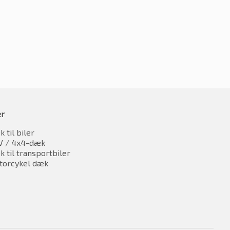
inkl. moms
oms
er
 til biler
V / 4x4-dæk
 til transportbiler
torcykel dæk