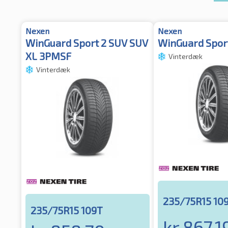
Nexen
Nexen
WinGuard Sport 2 SUV SUV
WinGuard Spor
XL 3PMSF
Vinterdæk
Vinterdæk
235/75R15 10
235/75R15 109T
kr.
867.1