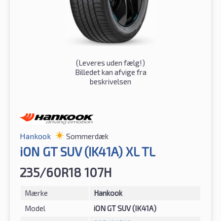
(
Leveres uden fælg!
)
Billedet kan afvige fra
beskrivelsen
Hankook
Sommerdæk
iON GT SUV (IK41A) XL TL
235/60R18 107H
Mærke
Hankook
Model
iON GT SUV (IK41A)