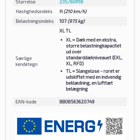
Størrelse
235/60R18
Hastighedsindeks
H
(210 km/h)
Belastningsindeks
107
(975 kg)
XL TL
XL
= Dæk med en ekstra,
større belastningkapacitet
ud over
standarddækniveauet (EXL,
Særlige
XL, RFD)
kendetegn
TL
= Slangeløse - røret er
udskiftet med en indvendig
beklædning, en lufttæt
belægning
EAN-kode
8808563620749