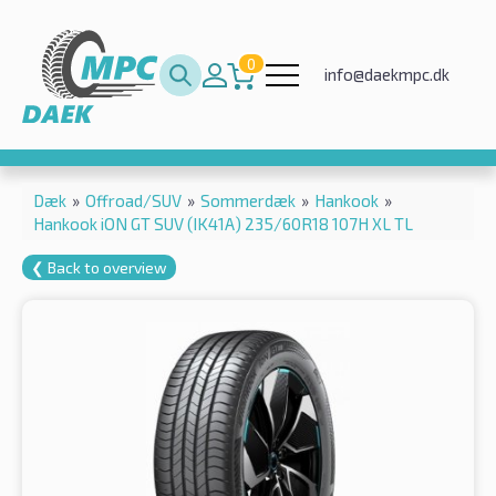
0
info@daekmpc.dk
Dæk
»
Offroad/SUV
»
Sommerdæk
»
Hankook
»
Hankook iON GT SUV (IK41A) 235/60R18 107H XL TL
❮ Back to overview