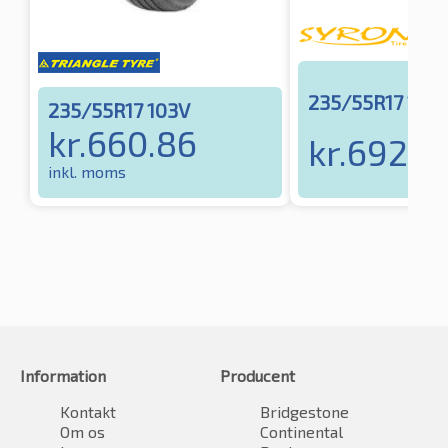
235/55R17 103
235/55R17 103V
kr.
660.86
kr.
692.16
inkl. moms
Information
Producent
Kontakt
Bridgestone
Om os
Continental