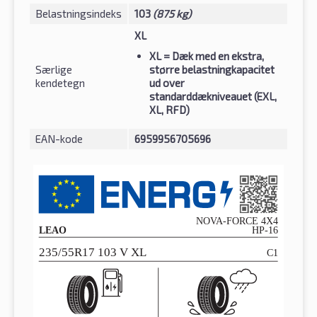
Belastningsindeks
103
(875 kg)
XL
XL
= Dæk med en ekstra,
Særlige
større belastningkapacitet
kendetegn
ud over
standarddækniveauet (EXL,
XL, RFD)
EAN-kode
6959956705696