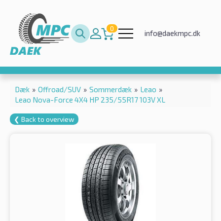
0
info@daekmpc.dk
Dæk
»
Offroad/SUV
»
Sommerdæk
»
Leao
»
Leao Nova-Force 4X4 HP 235/55R17 103V XL
❮ Back to overview