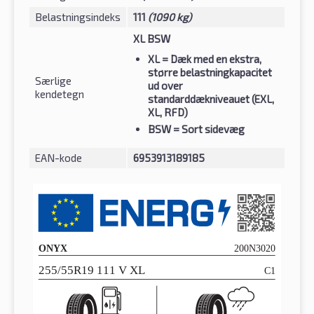
Belastningsindeks
111
(1090 kg)
XL BSW
XL
= Dæk med en ekstra,
større belastningkapacitet
Særlige
ud over
kendetegn
standarddækniveauet (EXL,
XL, RFD)
BSW
= Sort sidevæg
EAN-kode
6953913189185