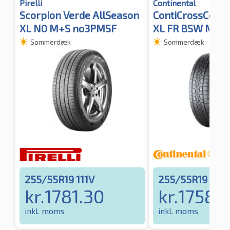
Pirelli
Continental
Scorpion Verde AllSeason
ContiCrossCont
XL N0 M+S no3PMSF
XL FR BSW M+S
Sommerdæk
Sommerdæk
255/55R19 111V
255/55R19 111V
kr.
1781.30
kr.
1758.
inkl. moms
inkl. moms