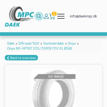
0
info@daekmpc.dk
Dæk
»
Offroad/SUV
»
Sommerdæk
»
Onyx
»
Onyx NY-HP187 255/55R19 111V XL BSW
❮ Back to overview