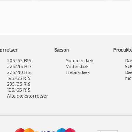
ørrelser
Sæson
Produkt
205/55 R16
Sommerdæk
Dæk
225/45 R17
Vinterdæk
SU
225/40 R18
Helårsdæk
Dæk
195/65 R15
mo
235/35 R19
185/65 R15
Alle dækstørrelser