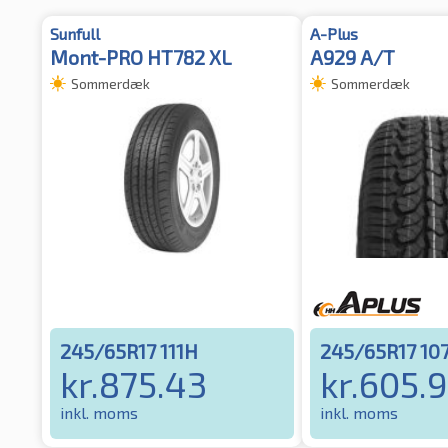
Sunfull
A-Plus
Mont-PRO HT782 XL
A929 A/T
Sommerdæk
Sommerdæk
245/65R17 111H
245/65R17 10
kr.
875.43
kr.
605.
inkl. moms
inkl. moms