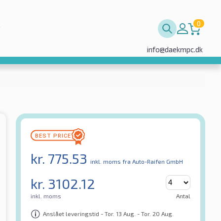
0
info@daekmpc.dk
kr.
775.53
inkl. moms
fra Auto-Raifen GmbH
kr.
3102.12
inkl. moms
Antal
Anslået leveringstid - Tor. 13 Aug. - Tor. 20 Aug.