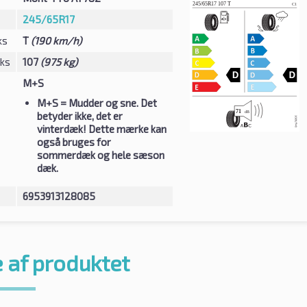
245/65R17
ks
T
(190 km/h)
eks
107
(975 kg)
M+S
M+S
= Mudder og sne. Det
betyder ikke, det er
vinterdæk! Dette mærke kan
også bruges for
sommerdæk og hele sæson
dæk.
6953913128085
 af produktet