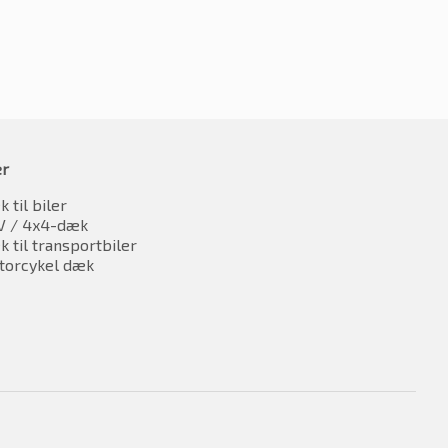
er
 til biler
V / 4x4-dæk
 til transportbiler
torcykel dæk