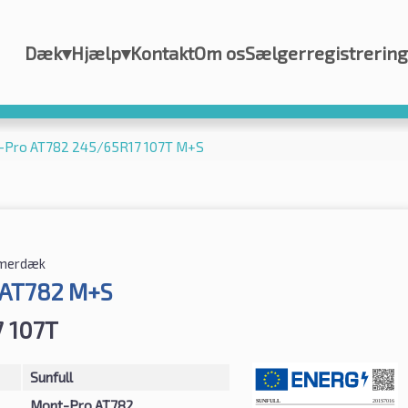
Dæk
▾
Hjælp
▾
Kontakt
Om os
Sælgerregistrering
t-Pro AT782 245/65R17 107T M+S
merdæk
 AT782 M+S
 107T
Sunfull
Mont-Pro AT782