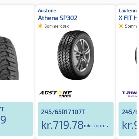
Austone
Laufenn
Athena SP302
X FIT 
Sommerdæk
Somme
7T
245/65R17 107T
245/6
99
kr.
719.78
kr.
inkl. moms