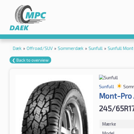
Dæk
»
Offroad/SUV
»
Sommerdæk
»
Sunfull
»
Sunfull Mon
❮ Back to overview
Sunfull
Som
Mont-Pro
245/65R17
Mærke
Model