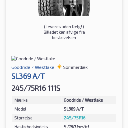
(
Leveres uden fælg!
)
Billedet kan afvige fra
beskrivelsen
Goodride / Westlake
Sommerdæk
SL369 A/T
245/75R16 111S
Mærke
Goodride / Westlake
Model
SL369 A/T
Størrelse
245/75R16
Hastighedsindeks
S
(180 km/h)