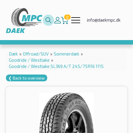
0
info@daekmpc.dk
Dæk
»
Offroad/SUV
»
Sommerdæk
»
Goodride / Westlake
»
Goodride / Westlake SL369 A/T 245/75R16 111S
❮ Back to overview