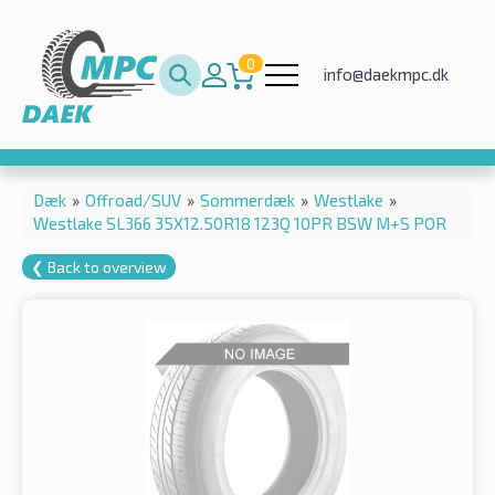
0
info@daekmpc.dk
Dæk
»
Offroad/SUV
»
Sommerdæk
»
Westlake
»
Westlake SL366 35X12.50R18 123Q 10PR BSW M+S POR
❮ Back to overview