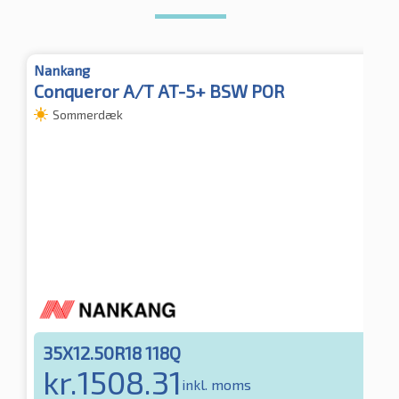
Nankang
Conqueror A/T AT-5+ BSW POR
Sommerdæk
35X12.50R18 118Q
kr.
1508.31
inkl. moms