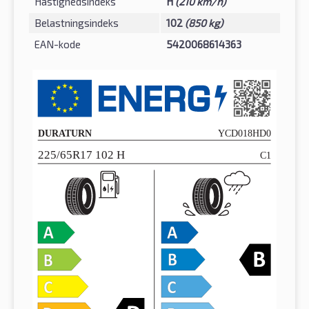
Hastighedsindeks
H
(210 km/h)
Belastningsindeks
102
(850 kg)
EAN-kode
5420068614363