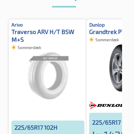
Arivo
Dunlop
Traverso ARV H/T BSW
Grandtrek PT30
M+S
Sommerdæk
Sommerdæk
225/65R17 102
225/65R17 102H