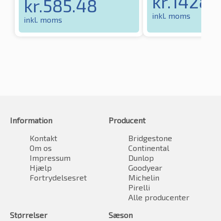
kr.
1428.
kr.
585.48
inkl. moms
inkl. moms
Information
Producent
Kontakt
Bridgestone
Om os
Continental
Impressum
Dunlop
Hjælp
Goodyear
Fortrydelsesret
Michelin
Pirelli
Alle producenter
Størrelser
Sæson