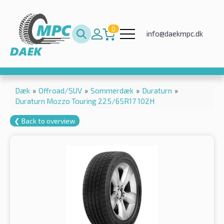
0
info@daekmpc.dk
Dæk
»
Offroad/SUV
»
Sommerdæk
»
Duraturn
»
Duraturn Mozzo Touring 225/65R17 102H
❮ Back to overview