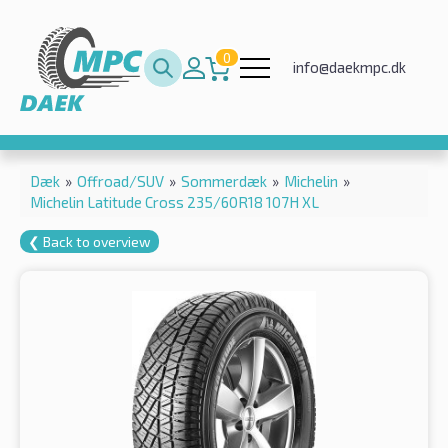
0
info@daekmpc.dk
Dæk
»
Offroad/SUV
»
Sommerdæk
»
Michelin
»
Michelin Latitude Cross 235/60R18 107H XL
❮ Back to overview