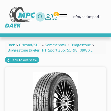
0
info@daekmpc.dk
Dæk
»
Offroad/SUV
»
Sommerdæk
»
Bridgestone
»
Bridgestone Dueler H/P Sport 255/55R18 109W XL
❮ Back to overview