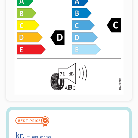
kr.
-
inkl. moms