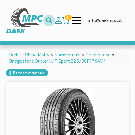
0
info@daekmpc.dk
Dæk
»
Offroad/SUV
»
Sommerdæk
»
Bridgestone
»
Bridgestone Dueler H/P Sport 225/50R17 94V *
❮ Back to overview