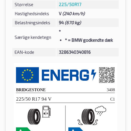
Størrelse
225/50R17
Hastighedsindeks
V
(240 km/h)
Belastningsindeks
94
(670 kg)
*
Særlige kendetegn
*
= BMW godkendte dæk
EAN-kode
3286340340816