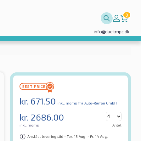
0
info@daekmpc.dk
kr.
671.50
inkl. moms
fra Auto-Raifen GmbH
kr.
2686.00
inkl. moms
Antal
Anslået leveringstid - Tor. 13 Aug. - Fr. 14 Aug.