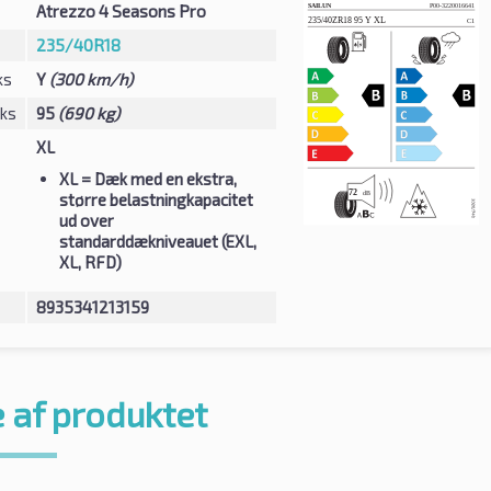
Atrezzo 4 Seasons Pro
235/40R18
ks
Y
(300 km/h)
eks
95
(690 kg)
XL
XL
= Dæk med en ekstra,
større belastningkapacitet
ud over
standarddækniveauet (EXL,
XL, RFD)
8935341213159
 af produktet