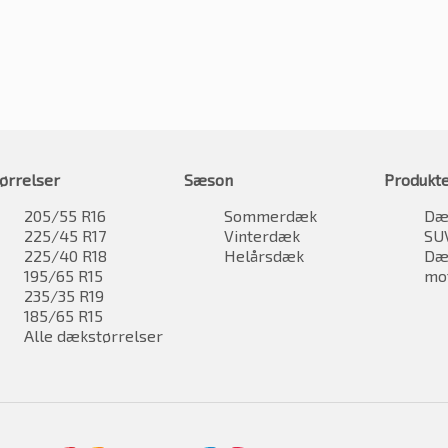
ørrelser
Sæson
Produkt
205/55 R16
Sommerdæk
Dæk
225/45 R17
Vinterdæk
SU
225/40 R18
Helårsdæk
Dæk
195/65 R15
mo
235/35 R19
185/65 R15
Alle dækstørrelser