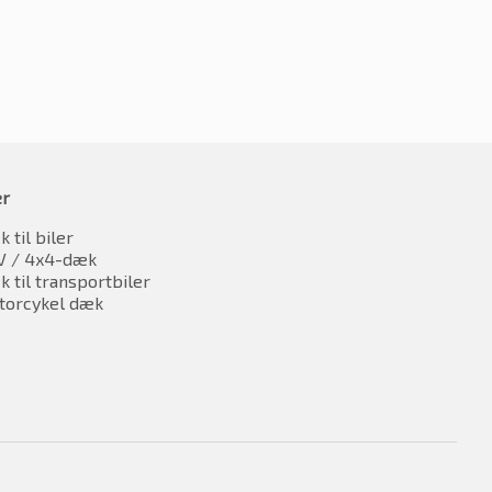
er
 til biler
V / 4x4-dæk
 til transportbiler
torcykel dæk