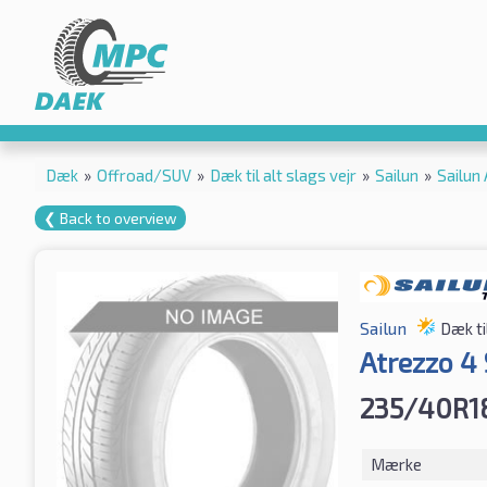
Dæk
»
Offroad/SUV
»
Dæk til alt slags vejr
»
Sailun
»
Sailun
❮ Back to overview
Sailun
Dæk til
Atrezzo 4
235/40R1
Mærke