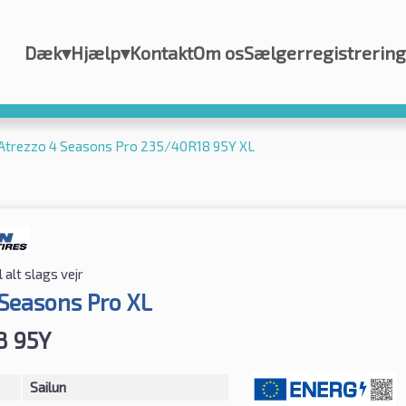
Dæk
▾
Hjælp
▾
Kontakt
Om os
Sælgerregistrering
 Atrezzo 4 Seasons Pro 235/40R18 95Y XL
 alt slags vejr
 Seasons Pro XL
8 95Y
Sailun