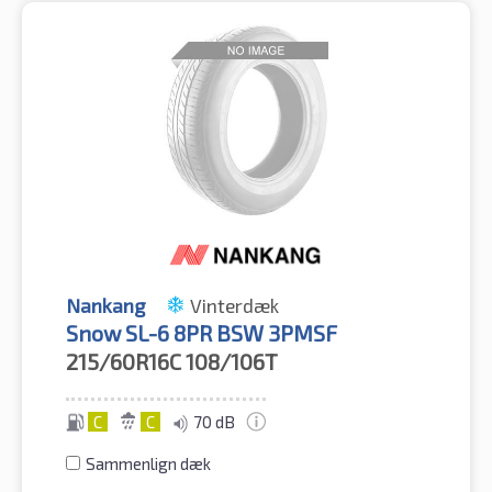
Nankang
Vinterdæk
Snow SL-6 8PR BSW 3PMSF
215/60R16C
108/106T
C
C
70 dB
Sammenlign dæk