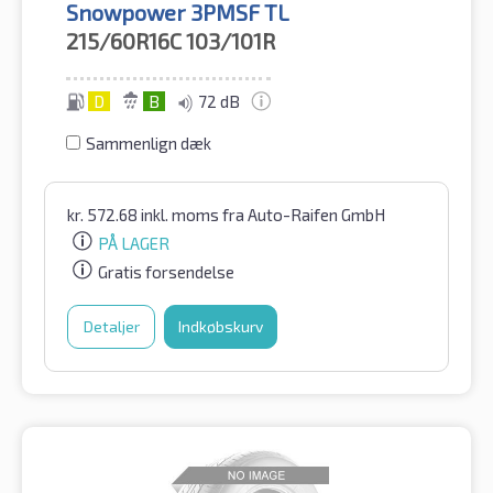
Snowpower 3PMSF TL
215/60R16C
103/101R
D
B
72 dB
Sammenlign dæk
kr.
572.68
inkl. moms
fra Auto-Raifen GmbH
PÅ LAGER
Gratis forsendelse
Detaljer
Indkøbskurv