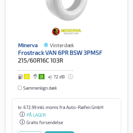
Minerva
Vinterdæk
Frostrack VAN 6PR BSW 3PMSF
215/60R16C
103R
D
B
72 dB
Sammenlign dæk
kr.
672.99
inkl. moms
fra Auto-Raifen GmbH
PÅ LAGER
Gratis forsendelse