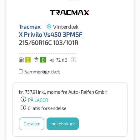
Tracmax
Vinterdæk
X Privilo Vs450 3PMSF
215/60R16C
103/101R
C
B
72 dB
Sammenlign dæk
kr.
737.91
inkl. moms
fra Auto-Raifen GmbH
PÅ LAGER
Gratis forsendelse
Detaljer
Indkøbskurv