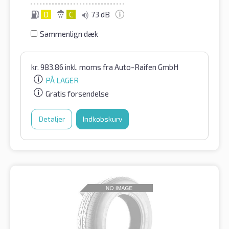
D
C
73 dB
Sammenlign dæk
kr.
983.86
inkl. moms
fra Auto-Raifen GmbH
PÅ LAGER
Gratis forsendelse
Detaljer
Indkøbskurv