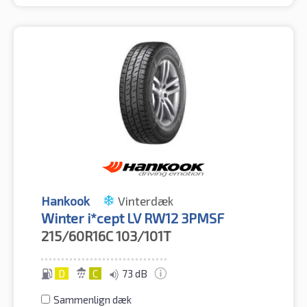
Hankook
Vinterdæk
Winter i*cept LV RW12 3PMSF
215/60R16C
103/101T
D
C
73 dB
Sammenlign dæk