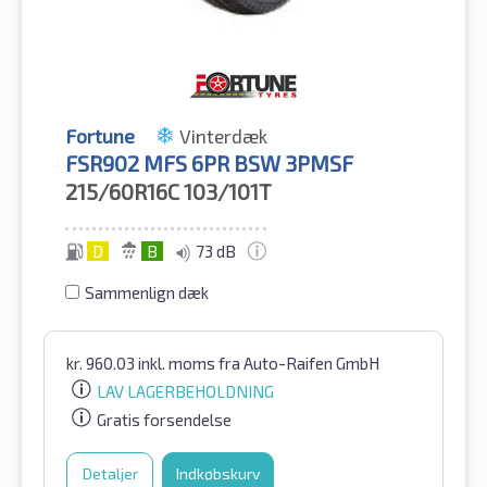
Fortune
Vinterdæk
FSR902 MFS 6PR BSW 3PMSF
215/60R16C
103/101T
D
B
73 dB
Sammenlign dæk
kr.
960.03
inkl. moms
fra Auto-Raifen GmbH
LAV LAGERBEHOLDNING
Gratis forsendelse
Detaljer
Indkøbskurv