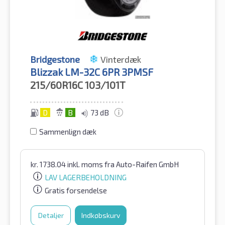
Bridgestone
Vinterdæk
Blizzak LM-32C 6PR 3PMSF
215/60R16C
103/101T
D
B
73 dB
Sammenlign dæk
kr.
1738.04
inkl. moms
fra Auto-Raifen GmbH
LAV LAGERBEHOLDNING
Gratis forsendelse
Detaljer
Indkøbskurv