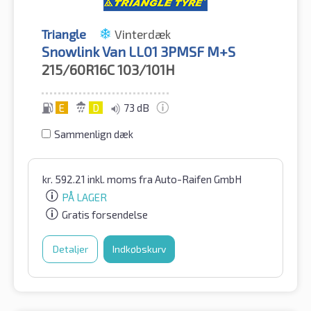
Triangle
Vinterdæk
Snowlink Van LL01 3PMSF M+S
215/60R16C
103/101H
E
D
73 dB
Sammenlign dæk
kr.
592.21
inkl. moms
fra Auto-Raifen GmbH
PÅ LAGER
Gratis forsendelse
Detaljer
Indkøbskurv