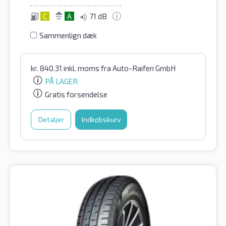
C
A
71 dB
Sammenlign dæk
kr.
840.31
inkl. moms
fra Auto-Raifen GmbH
PÅ LAGER
Gratis forsendelse
Detaljer
Indkøbskurv