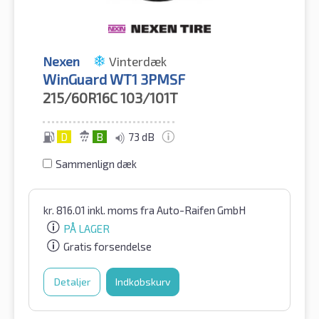
Nexen
Vinterdæk
WinGuard WT1 3PMSF
215/60R16C
103/101T
D
B
73 dB
Sammenlign dæk
kr.
816.01
inkl. moms
fra Auto-Raifen GmbH
PÅ LAGER
Gratis forsendelse
Detaljer
Indkøbskurv