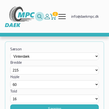
0
info@daekmpc.dk
Sæson
Bredde
Højde
Told
Søgning