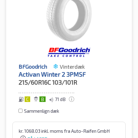
BFGoodrich
Vinterdæk
Activan Winter 2 3PMSF
215/60R16C
103/101R
C
B
71 dB
Sammenlign dæk
kr.
1068.03
inkl. moms
fra Auto-Raifen GmbH