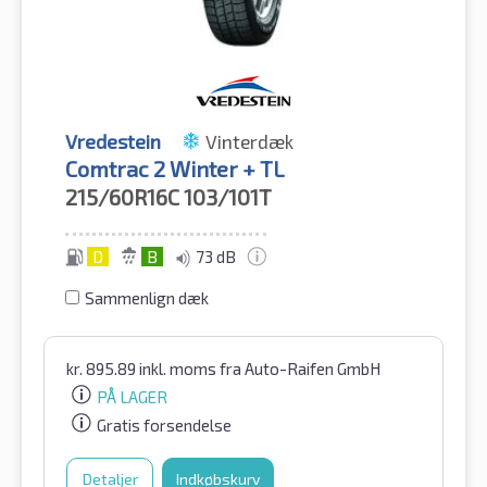
Vredestein
Vinterdæk
Comtrac 2 Winter + TL
215/60R16C
103/101T
D
B
73 dB
Sammenlign dæk
kr.
895.89
inkl. moms
fra Auto-Raifen GmbH
PÅ LAGER
Gratis forsendelse
Detaljer
Indkøbskurv