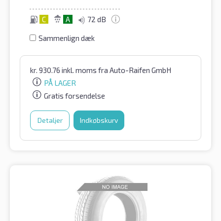
C
A
72 dB
Sammenlign dæk
kr.
930.76
inkl. moms
fra Auto-Raifen GmbH
PÅ LAGER
Gratis forsendelse
Detaljer
Indkøbskurv