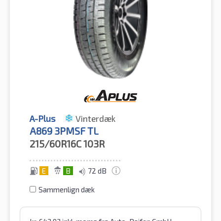
A-Plus
Vinterdæk
A869 3PMSF TL
215/60R16C
103R
E
B
72 dB
Sammenlign dæk