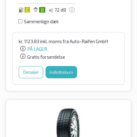
C
B
72 dB
Sammenlign dæk
kr.
1123.83
inkl. moms
fra Auto-Raifen GmbH
PÅ LAGER
Gratis forsendelse
Detaljer
Indkøbskurv