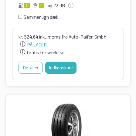
C
C
72 dB
Sammenlign dæk
kr.
524.64
inkl. moms
fra Auto-Raifen GmbH
PÅ LAGER
Gratis forsendelse
Detaljer
Indkøbskurv