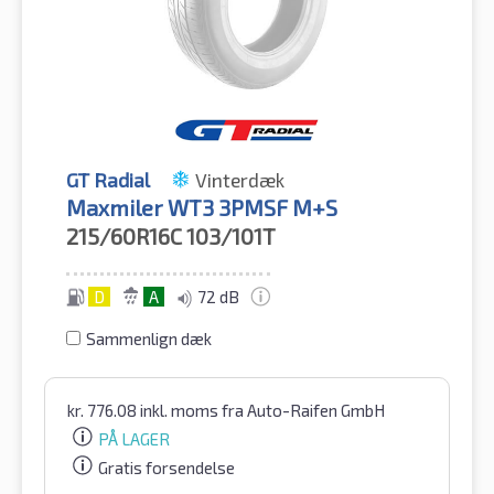
GT Radial
Vinterdæk
Maxmiler WT3 3PMSF M+S
215/60R16C
103/101T
D
A
72 dB
Sammenlign dæk
kr.
776.08
inkl. moms
fra Auto-Raifen GmbH
PÅ LAGER
Gratis forsendelse