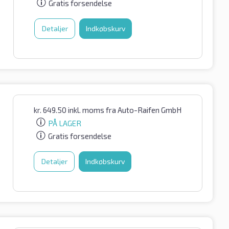
Gratis forsendelse
Detaljer
Indkøbskurv
kr.
649.50
inkl. moms
fra Auto-Raifen GmbH
PÅ LAGER
Gratis forsendelse
Detaljer
Indkøbskurv