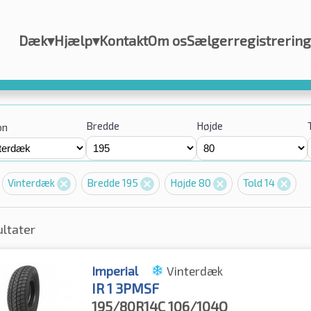
Dæk
▾
Hjælp
▾
Kontakt
Om os
Sælgerregistrering
Bredde
Højde
on
Vinterdæk
Bredde 195
Højde 80
Told 14
ultater
Imperial
Vinterdæk
IR 1 3PMSF
195/80R14C
106/104Q