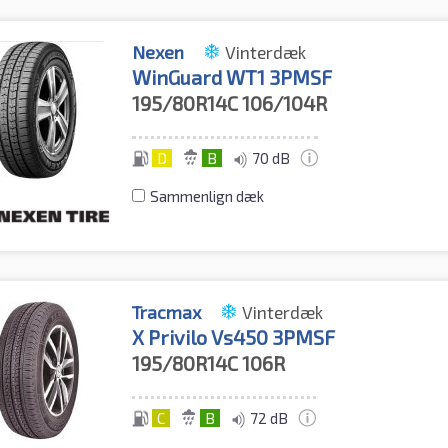
Nexen
Vinterdæk
WinGuard WT1 3PMSF
195/80R14C
106/104R
D
B
70 dB
Sammenlign dæk
Tracmax
Vinterdæk
X Privilo Vs450 3PMSF
195/80R14C
106R
C
B
72 dB