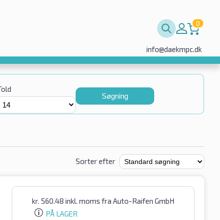
0
info@daekmpc.dk
Told
Søgning
Sorter efter
kr.
560.48
inkl. moms
fra Auto-Raifen GmbH
PÅ LAGER