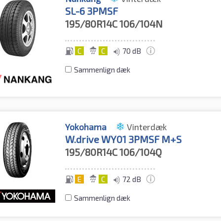
SL-6 3PMSF
195/80R14C
106/104N
C
C
70 dB
Sammenlign dæk
Yokohama
Vinterdæk
W.drive WY01 3PMSF M+S
195/80R14C
106/104Q
E
C
72 dB
Sammenlign dæk