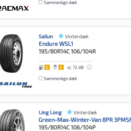
Sammenlign dæk
Sailun
Vinterdæk
Endure WSL1
195/80R14C
106/104R
E
E
72 dB
Sammenlign dæk
Ling Long
Vinterdæk
Green-Max-Winter-Van 8PR 3PMS
195/80R14C
106/104P