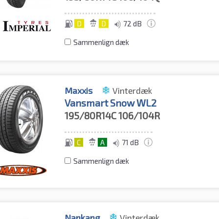
D
D
72 dB
Sammenlign dæk
Maxxis
Vinterdæk
Vansmart Snow WL2
195/80R14C
106/104R
C
A
71 dB
Sammenlign dæk
Nankang
Vinterdæk