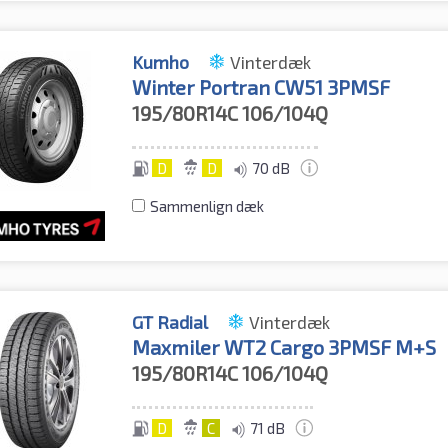
Kumho
Vinterdæk
Winter Portran CW51 3PMSF
195/80R14C
106/104Q
D
D
70 dB
Sammenlign dæk
GT Radial
Vinterdæk
Maxmiler WT2 Cargo 3PMSF M+S
195/80R14C
106/104Q
D
C
71 dB