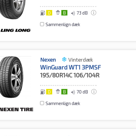
D
B
73 dB
Sammenlign dæk
Nexen
Vinterdæk
WinGuard WT1 3PMSF
195/80R14C
106/104R
D
B
70 dB
Sammenlign dæk