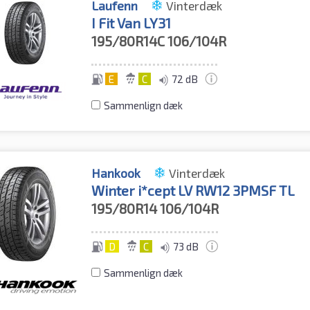
Laufenn
Vinterdæk
I Fit Van LY31
195/80R14C
106/104R
E
C
72 dB
Sammenlign dæk
Hankook
Vinterdæk
Winter i*cept LV RW12 3PMSF TL
195/80R14
106/104R
D
C
73 dB
Sammenlign dæk