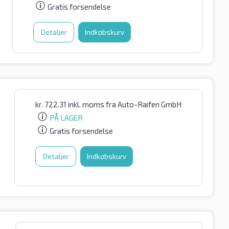
Gratis forsendelse
Detaljer
Indkøbskurv
kr.
722.31
inkl. moms
fra Auto-Raifen GmbH
PÅ LAGER
Gratis forsendelse
Detaljer
Indkøbskurv