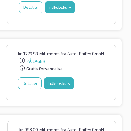
Detaljer
Indkøbskurv
kr.
1779.98
inkl. moms
fra Auto-Raifen GmbH
PÅ LAGER
Gratis forsendelse
Detaljer
Indkøbskurv
kr.
983.00
inkl. moms
fra Auto-Raifen GmbH