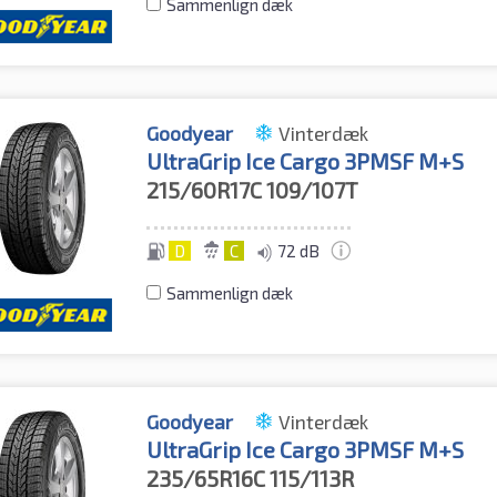
Sammenlign dæk
Goodyear
Vinterdæk
UltraGrip Ice Cargo 3PMSF M+S
215/60R17C
109/107T
D
C
72 dB
Sammenlign dæk
Goodyear
Vinterdæk
UltraGrip Ice Cargo 3PMSF M+S
235/65R16C
115/113R