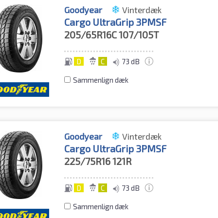
Goodyear
Vinterdæk
Cargo UltraGrip 3PMSF
205/65R16C
107/105T
D
C
73 dB
Sammenlign dæk
Goodyear
Vinterdæk
Cargo UltraGrip 3PMSF
225/75R16
121R
D
C
73 dB
Sammenlign dæk