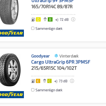
UltraGrip 9+ 3PMSF
165/70R14C
89/87R
D
B
72 dB
Sammenlign dæk
Goodyear
Vinterdæk
Cargo UltraGrip 6PR 3PMSF
215/65R15C
104/102T
E
C
73 dB
Sammenlign dæk