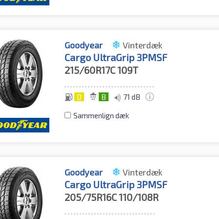
Goodyear
Vinterdæk
Cargo UltraGrip 3PMSF
215/60R17C
109T
D
B
71 dB
Sammenlign dæk
Goodyear
Vinterdæk
Cargo UltraGrip 3PMSF
205/75R16C
110/108R