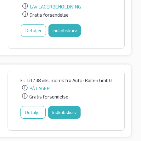
LAV LAGERBEHOLDNING
Gratis forsendelse
Detaljer
Indkøbskurv
kr.
1317.38
inkl. moms
fra Auto-Raifen GmbH
PÅ LAGER
Gratis forsendelse
Detaljer
Indkøbskurv