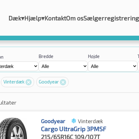
Dæk
▾
Hjælp
▾
Kontakt
Om os
Sælgerregistrering
Bredde
Højde
on
Vinterdæk
Goodyear
ultater
Goodyear
Vinterdæk
Cargo UltraGrip 3PMSF
215/65R16C
109/107T