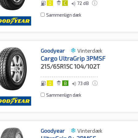
D
C
72 dB
Sammenlign dæk
Goodyear
Vinterdæk
Cargo UltraGrip 3PMSF
215/65R15C
104/102T
D
B
73 dB
Sammenlign dæk
Goodyear
Vinterdæk