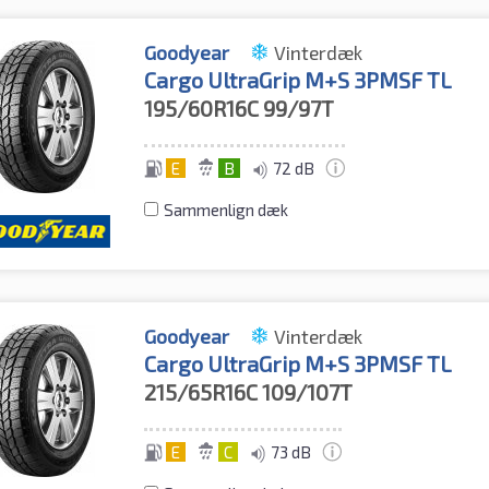
Goodyear
Vinterdæk
Cargo UltraGrip M+S 3PMSF TL
195/60R16C
99/97T
E
B
72 dB
Sammenlign dæk
Goodyear
Vinterdæk
Cargo UltraGrip M+S 3PMSF TL
215/65R16C
109/107T
E
C
73 dB