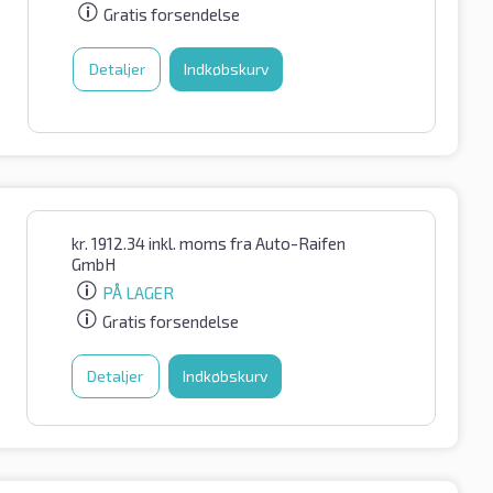
Gratis forsendelse
Detaljer
Indkøbskurv
kr.
1912.34
inkl. moms
fra Auto-Raifen
GmbH
PÅ LAGER
Gratis forsendelse
Detaljer
Indkøbskurv