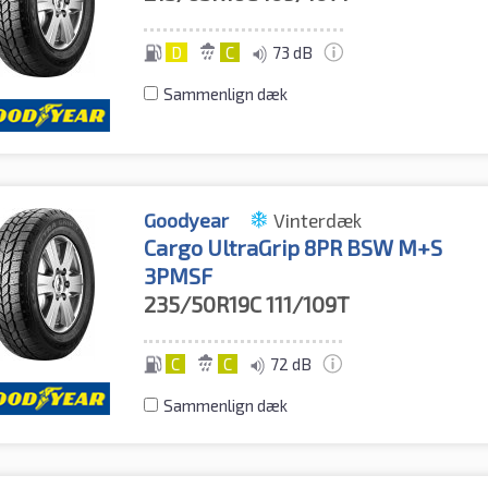
D
C
73 dB
Sammenlign dæk
Goodyear
Vinterdæk
Cargo UltraGrip 8PR BSW M+S
3PMSF
235/50R19C
111/109T
C
C
72 dB
Sammenlign dæk