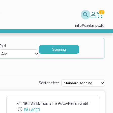
0
info@daekmpc.dk
Told
Søgning
Sorter efter
kr.
1491.18
inkl. moms
fra Auto-Raifen GmbH
PÅ LAGER