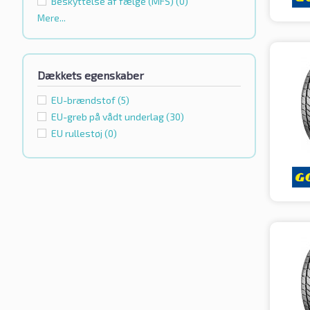
Beskyttelse af fælge (MFS)
(0)
Mere...
Dækkets egenskaber
EU-brændstof
(5)
EU-greb på vådt underlag
(30)
EU rullestøj
(0)