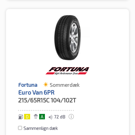
Fortuna
Sommerdæk
Euro Van 6PR
215/65R15C
104/102T
D
A
72 dB
Sammenlign dæk