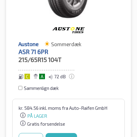
Austone
Sommerdæk
ASR 71 6PR
215/65R15
104T
C
A
72 dB
Sammenlign dæk
kr.
584.56
inkl. moms
fra Auto-Raifen GmbH
PÅ LAGER
Gratis forsendelse