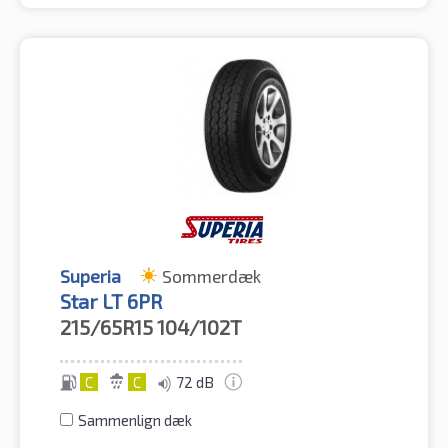
Superia
Sommerdæk
Star LT 6PR
215/65R15
104/102T
C
C
72 dB
Sammenlign dæk