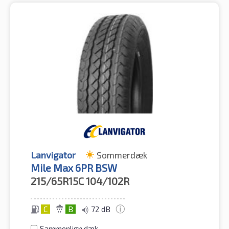
Lanvigator
Sommerdæk
Mile Max 6PR BSW
215/65R15C
104/102R
C
B
72 dB
Sammenlign dæk