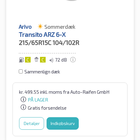
Arivo
Sommerdæk
Transito ARZ 6-X
215/65R15C
104/102R
C
C
72 dB
Sammenlign dæk
kr.
499.55
inkl. moms
fra Auto-Raifen GmbH
PÅ LAGER
Gratis forsendelse
Detaljer
Indkøbskurv