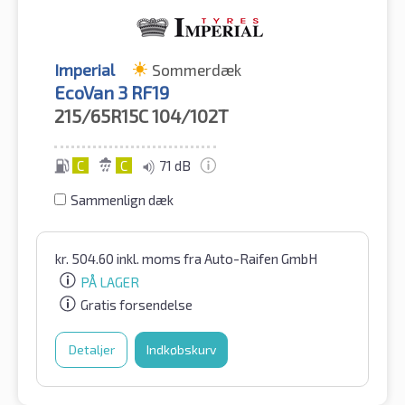
Imperial
Sommerdæk
EcoVan 3 RF19
215/65R15C
104/102T
C
C
71 dB
Sammenlign dæk
kr.
504.60
inkl. moms
fra Auto-Raifen GmbH
PÅ LAGER
Gratis forsendelse
Detaljer
Indkøbskurv