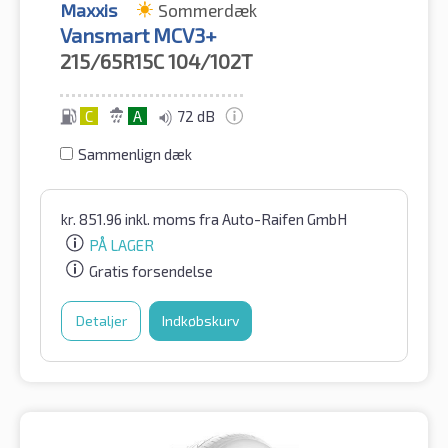
Maxxis
Sommerdæk
Vansmart MCV3+
215/65R15C
104/102T
C
A
72 dB
Sammenlign dæk
kr.
851.96
inkl. moms
fra Auto-Raifen GmbH
PÅ LAGER
Gratis forsendelse
Detaljer
Indkøbskurv