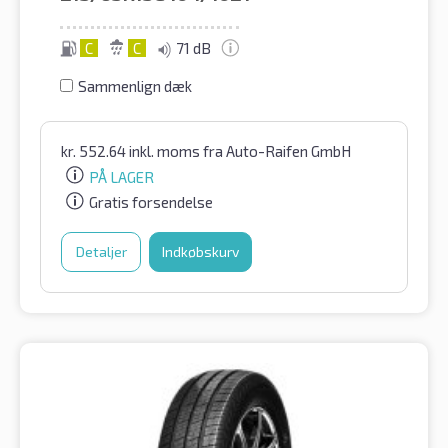
C
C
71 dB
Sammenlign dæk
kr.
552.64
inkl. moms
fra Auto-Raifen GmbH
PÅ LAGER
Gratis forsendelse
Detaljer
Indkøbskurv