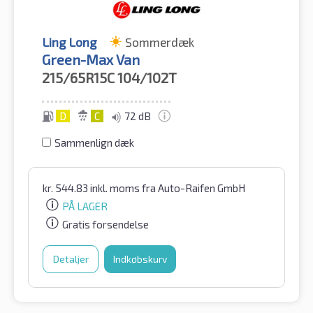
Ling Long
Sommerdæk
Green-Max Van
215/65R15C
104/102T
D
C
72 dB
Sammenlign dæk
kr.
544.83
inkl. moms
fra Auto-Raifen GmbH
PÅ LAGER
Gratis forsendelse
Detaljer
Indkøbskurv