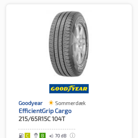
Goodyear
Sommerdæk
EfficientGrip Cargo
215/65R15C
104T
C
B
70 dB