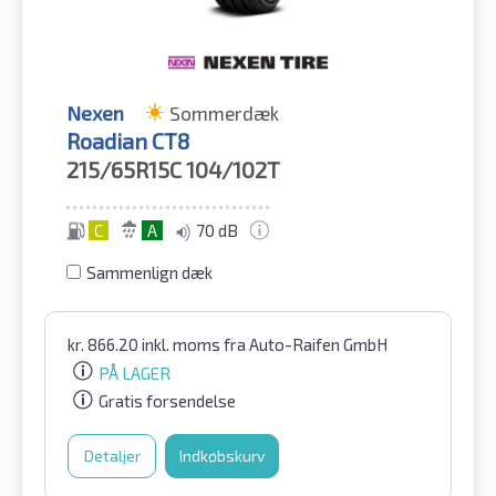
Nexen
Sommerdæk
Roadian CT8
215/65R15C
104/102T
C
A
70 dB
Sammenlign dæk
kr.
866.20
inkl. moms
fra Auto-Raifen GmbH
PÅ LAGER
Gratis forsendelse
Detaljer
Indkøbskurv