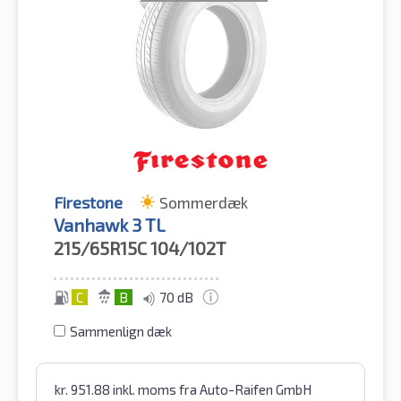
Firestone
Sommerdæk
Vanhawk 3 TL
215/65R15C
104/102T
C
B
70 dB
Sammenlign dæk
kr.
951.88
inkl. moms
fra Auto-Raifen GmbH