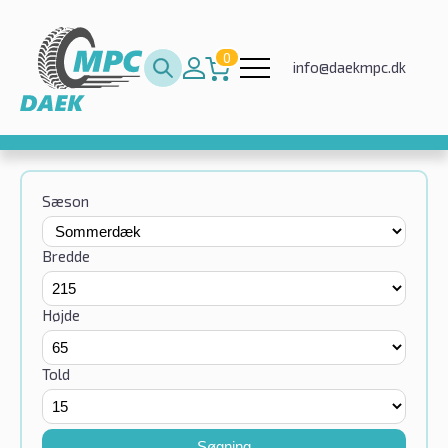
0
info@daekmpc.dk
Sæson
Bredde
Højde
Told
Søgning