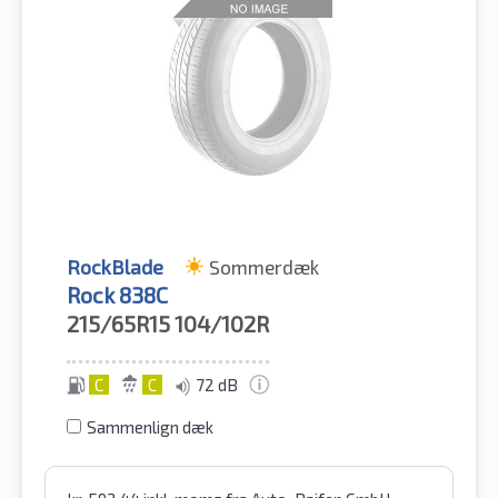
RockBlade
Sommerdæk
Rock 838C
215/65R15
104/102R
C
C
72 dB
Sammenlign dæk