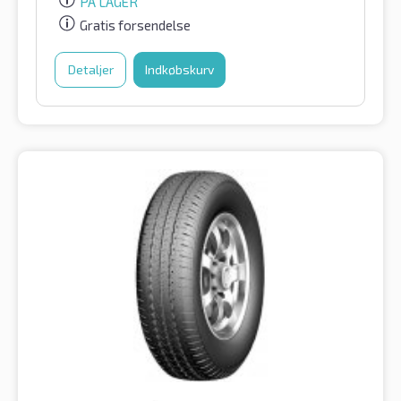
PÅ LAGER
Gratis forsendelse
Detaljer
Indkøbskurv