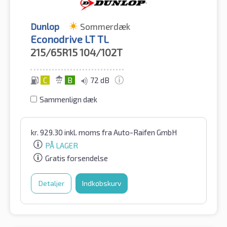
Dunlop
Sommerdæk
Econodrive LT TL
215/65R15
104/102T
C
B
72 dB
Sammenlign dæk
kr.
929.30
inkl. moms
fra Auto-Raifen GmbH
PÅ LAGER
Gratis forsendelse
Detaljer
Indkøbskurv