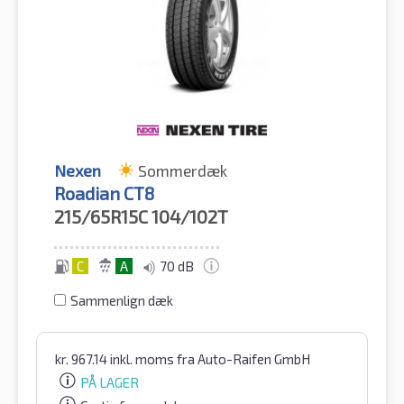
Nexen
Sommerdæk
Roadian CT8
215/65R15C
104/102T
C
A
70 dB
Sammenlign dæk
kr.
967.14
inkl. moms
fra Auto-Raifen GmbH
PÅ LAGER