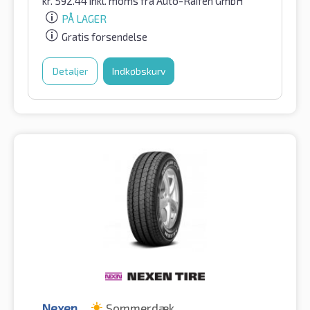
kr.
592.44
inkl. moms
fra Auto-Raifen GmbH
PÅ LAGER
Gratis forsendelse
Detaljer
Indkøbskurv
Nexen
Sommerdæk