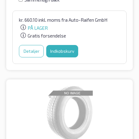
kr.
660.10
inkl. moms
fra Auto-Raifen GmbH
PÅ LAGER
Gratis forsendelse
Detaljer
Indkøbskurv