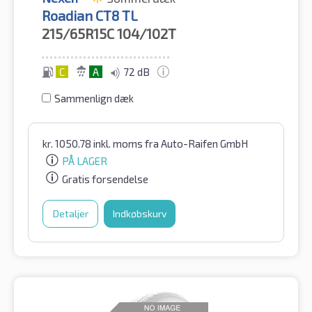
Roadian CT8 TL
215/65R15C
104/102T
C
A
72 dB
Sammenlign dæk
kr.
1050.78
inkl. moms
fra Auto-Raifen GmbH
PÅ LAGER
Gratis forsendelse
Detaljer
Indkøbskurv