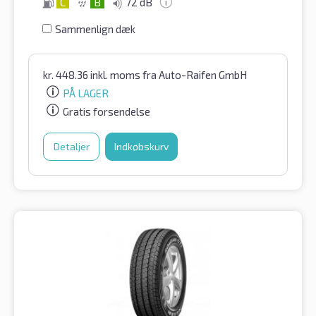
C
B
72 dB
Sammenlign dæk
kr.
448.36
inkl. moms
fra Auto-Raifen GmbH
PÅ LAGER
Gratis forsendelse
Detaljer
Indkøbskurv