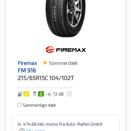
Firemax
Sommerdæk
FM 916
215/65R15C
104/102T
D
B
72 dB
Sammenlign dæk
kr.
474.68
inkl. moms
fra Auto-Raifen GmbH