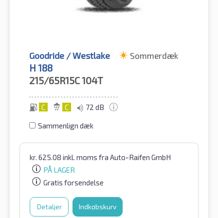
Goodride / Westlake
Sommerdæk
H 188
215/65R15C
104T
C
C
72 dB
Sammenlign dæk
kr.
625.08
inkl. moms
fra Auto-Raifen GmbH
PÅ LAGER
Gratis forsendelse
Detaljer
Indkøbskurv