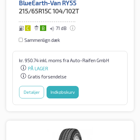
BlueEarth-Van RY55
215/65R15C
104/102T
C
B
71 dB
Sammenlign dæk
kr.
950.74
inkl. moms
fra Auto-Raifen GmbH
PÅ LAGER
Gratis forsendelse
Detaljer
Indkøbskurv