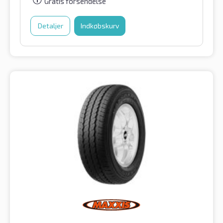
Gratis forsendelse
Detaljer
Indkøbskurv