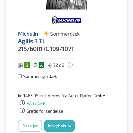
Michelin
Sommerdæk
Agilis 3 TL
215/60R17C
109/107T
B
A
72 dB
Sammenlign dæk
kr.
1463.95
inkl. moms
fra Auto-Raifen GmbH
PÅ LAGER
Gratis forsendelse
Detaljer
Indkøbskurv