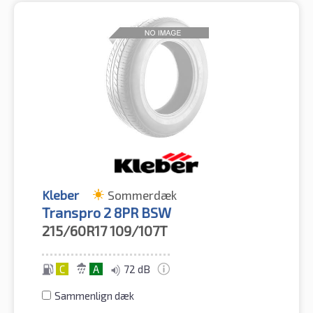
Kleber
Sommerdæk
Transpro 2 8PR BSW
215/60R17
109/107T
C
A
72 dB
Sammenlign dæk