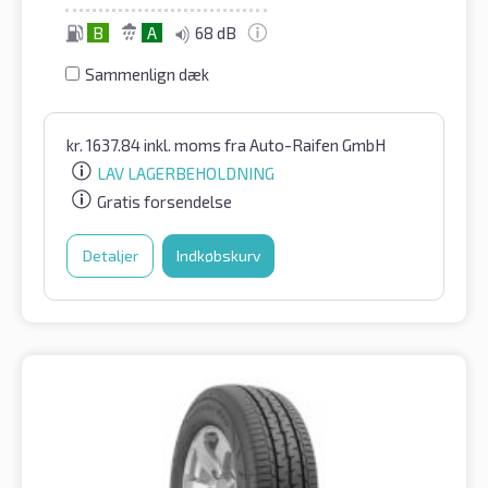
B
A
68 dB
Sammenlign dæk
kr.
1637.84
inkl. moms
fra Auto-Raifen GmbH
LAV LAGERBEHOLDNING
Gratis forsendelse
Detaljer
Indkøbskurv