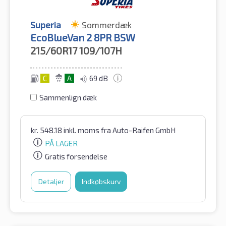
Superia
Sommerdæk
EcoBlueVan 2 8PR BSW
215/60R17
109/107H
C
A
69 dB
Sammenlign dæk
kr.
548.18
inkl. moms
fra Auto-Raifen GmbH
PÅ LAGER
Gratis forsendelse
Detaljer
Indkøbskurv