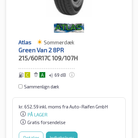
Atlas
Sommerdæk
Green Van 2 8PR
215/60R17C
109/107H
C
A
69 dB
Sammenlign dæk
kr.
652.59
inkl. moms
fra Auto-Raifen GmbH
PÅ LAGER
Gratis forsendelse
Detaljer
Indkøbskurv