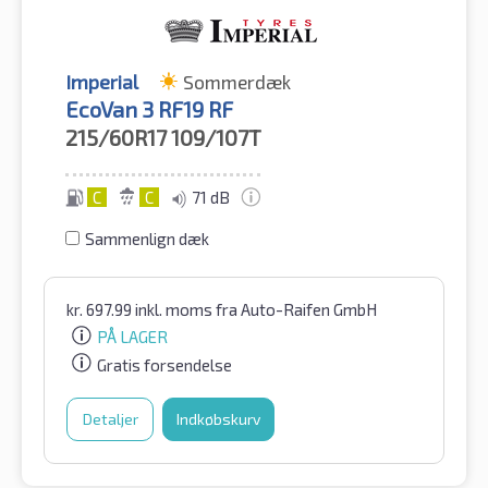
Imperial
Sommerdæk
EcoVan 3 RF19 RF
215/60R17
109/107T
C
C
71 dB
Sammenlign dæk
kr.
697.99
inkl. moms
fra Auto-Raifen GmbH
PÅ LAGER
Gratis forsendelse
Detaljer
Indkøbskurv