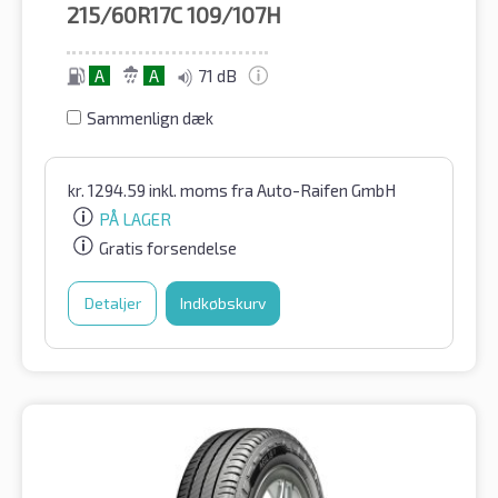
215/60R17C
109/107H
A
A
71 dB
Sammenlign dæk
kr.
1294.59
inkl. moms
fra Auto-Raifen GmbH
PÅ LAGER
Gratis forsendelse
Detaljer
Indkøbskurv