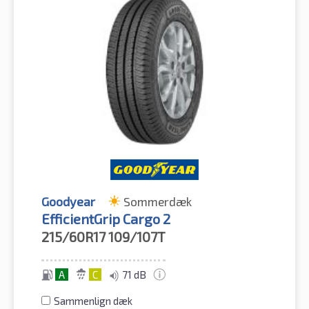
Goodyear
Sommerdæk
EfficientGrip Cargo 2
215/60R17
109/107T
A
C
71 dB
Sammenlign dæk