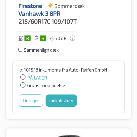
Firestone
Sommerdæk
Vanhawk 3 8PR
215/60R17C
109/107T
B
B
70 dB
Sammenlign dæk
kr.
1015.13
inkl. moms
fra Auto-Raifen GmbH
PÅ LAGER
Gratis forsendelse
Detaljer
Indkøbskurv