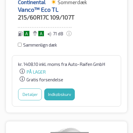
Continental
Sommerdæk
Vanco™ Eco TL
215/60R17C
109/107T
A
A
71 dB
Sammenlign dæk
kr.
1408.10
inkl. moms
fra Auto-Raifen GmbH
PÅ LAGER
Gratis forsendelse
Detaljer
Indkøbskurv