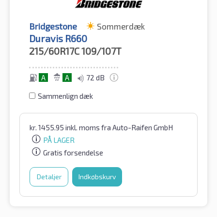
Bridgestone
Sommerdæk
Duravis R660
215/60R17C
109/107T
A
A
72 dB
Sammenlign dæk
kr.
1455.95
inkl. moms
fra Auto-Raifen GmbH
PÅ LAGER
Gratis forsendelse
Detaljer
Indkøbskurv