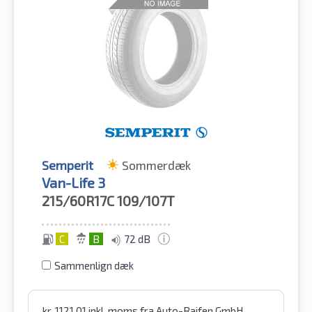
Semperit
Sommerdæk
Van-Life 3
215/60R17C
109/107T
C
B
72 dB
Sammenlign dæk
kr.
1121.01
inkl. moms
fra Auto-Raifen GmbH