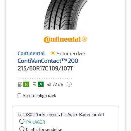
Continental
Sommerdæk
ContiVanContact™ 200
215/60R17C
109/107T
B
A
72 dB
Sammenlign dæk
kr.
1380.94
inkl. moms
fra Auto-Raifen GmbH
PÅ LAGER
Gratis forsendelse