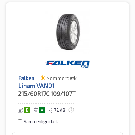
Falken
Sommerdæk
Linam VAN01
215/60R17C
109/107T
B
A
72 dB
Sammenlign dæk