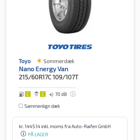
Toyo
Sommerdæk
Nano Energy Van
215/60R17C
109/107T
C
C
70 dB
Sammenlign dæk
kr.
1445.14
inkl. moms
fra Auto-Raifen GmbH
PÅ LAGER