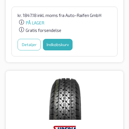
kr.
1847.18
inkl. moms
fra Auto-Raifen GmbH
PÅ LAGER
Gratis forsendelse
Detaljer
Indkøbskurv