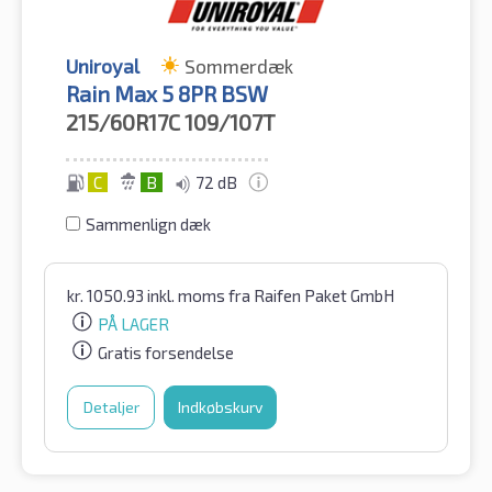
Uniroyal
Sommerdæk
Rain Max 5 8PR BSW
215/60R17C
109/107T
C
B
72 dB
Sammenlign dæk
kr.
1050.93
inkl. moms
fra Raifen Paket GmbH
PÅ LAGER
Gratis forsendelse
Detaljer
Indkøbskurv