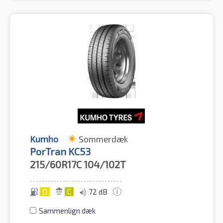
Kumho
Sommerdæk
PorTran KC53
215/60R17C
104/102T
D
C
72 dB
Sammenlign dæk