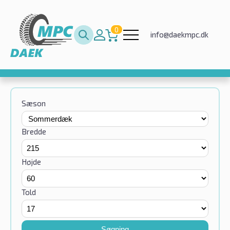
0
info@daekmpc.dk
Sæson
Bredde
Højde
Told
Søgning