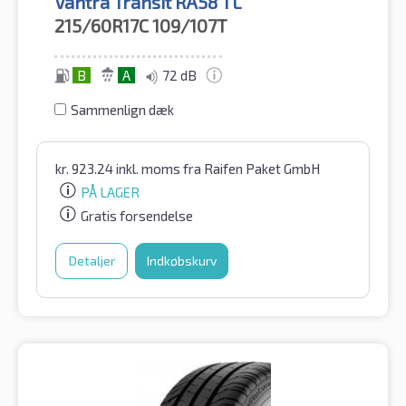
Vantra Transit RA58 TL
215/60R17C
109/107T
B
A
72 dB
Sammenlign dæk
kr.
923.24
inkl. moms
fra Raifen Paket GmbH
PÅ LAGER
Gratis forsendelse
Detaljer
Indkøbskurv