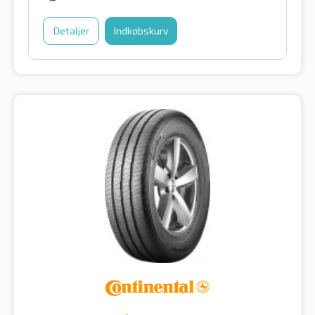
Detaljer
Indkøbskurv