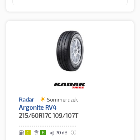
Radar
Sommerdæk
Argonite RV4
215/60R17C
109/107T
C
B
70 dB