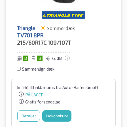
Triangle
Sommerdæk
TV701 8PR
215/60R17C
109/107T
B
B
72 dB
Sammenlign dæk
kr.
961.33
inkl. moms
fra Auto-Raifen GmbH
PÅ LAGER
Gratis forsendelse
Detaljer
Indkøbskurv