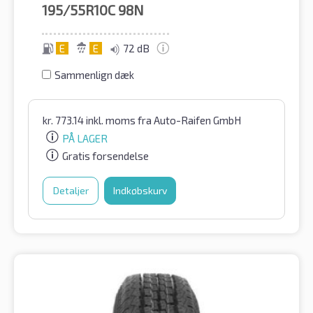
195/55R10C
98N
E
E
72 dB
Sammenlign dæk
kr.
773.14
inkl. moms
fra Auto-Raifen GmbH
PÅ LAGER
Gratis forsendelse
Detaljer
Indkøbskurv