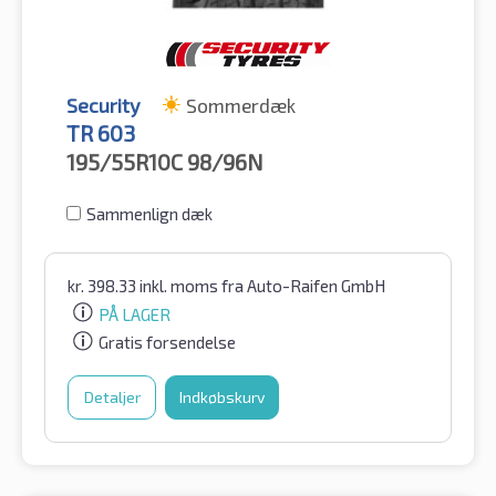
Security
Sommerdæk
TR 603
195/55R10C
98/96N
Sammenlign dæk
kr.
398.33
inkl. moms
fra Auto-Raifen GmbH
PÅ LAGER
Gratis forsendelse
Detaljer
Indkøbskurv