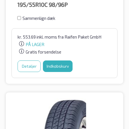
195/55R10C
98/96P
Sammenlign dæk
kr.
553.69
inkl. moms
fra Raifen Paket GmbH
PÅ LAGER
Gratis forsendelse
Detaljer
Indkøbskurv