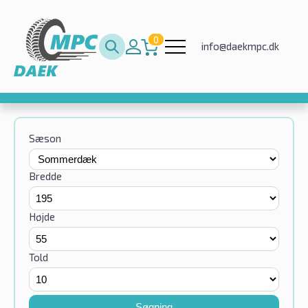
0
info@daekmpc.dk
Sæson
Bredde
Højde
Told
Søgning