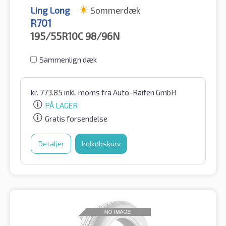
Ling Long
Sommerdæk
R701
195/55R10C
98/96N
Sammenlign dæk
kr.
773.85
inkl. moms
fra Auto-Raifen GmbH
PÅ LAGER
Gratis forsendelse
Detaljer
Indkøbskurv