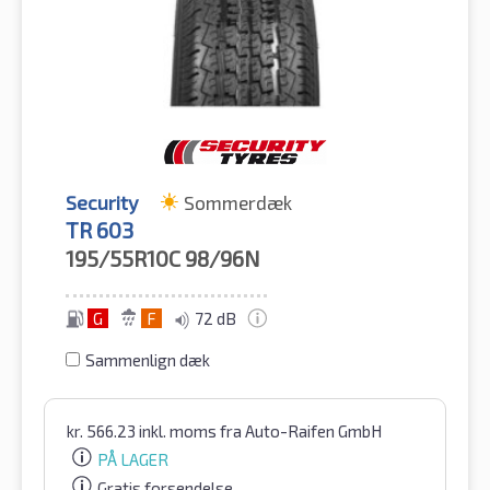
Security
Sommerdæk
TR 603
195/55R10C
98/96N
G
F
72 dB
Sammenlign dæk
kr.
566.23
inkl. moms
fra Auto-Raifen GmbH
PÅ LAGER
Gratis forsendelse