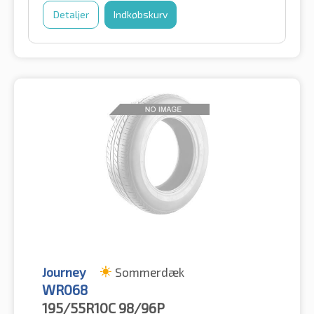
Detaljer
Indkøbskurv
Journey
Sommerdæk
WR068
195/55R10C
98/96P