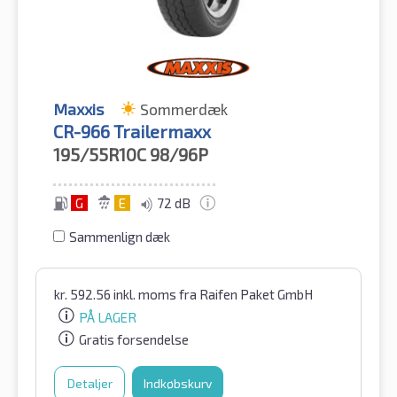
Maxxis
Sommerdæk
CR-966 Trailermaxx
195/55R10C
98/96P
G
E
72 dB
Sammenlign dæk
kr.
592.56
inkl. moms
fra Raifen Paket GmbH
PÅ LAGER
Gratis forsendelse
Detaljer
Indkøbskurv