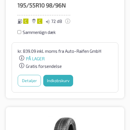
195/55R10
98/96N
C
C
72 dB
Sammenlign dæk
kr.
839.09
inkl. moms
fra Auto-Raifen GmbH
PÅ LAGER
Gratis forsendelse
Detaljer
Indkøbskurv