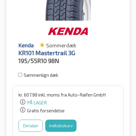
Kenda
Sommerdæk
KR101 Mastertrail 3G
195/55R10
98N
Sammenlign dæk
kr.
607.98
inkl. moms
fra Auto-Raifen GmbH
PÅ LAGER
Gratis forsendelse
Detaljer
Indkøbskurv