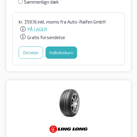
Sammenlign dæk
kr.
359.16
inkl. moms
fra Auto-Raifen GmbH
PÅ LAGER
Gratis forsendelse
Detaljer
Indkøbskurv