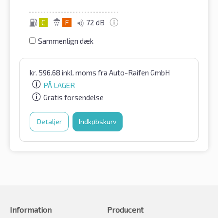
C
F
72 dB
Sammenlign dæk
kr.
596.68
inkl. moms
fra Auto-Raifen GmbH
PÅ LAGER
Gratis forsendelse
Detaljer
Indkøbskurv
Information
Producent