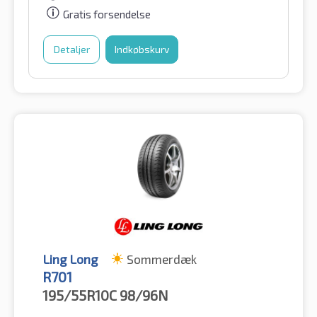
Gratis forsendelse
Detaljer
Indkøbskurv
Ling Long
Sommerdæk
R701
195/55R10C
98/96N