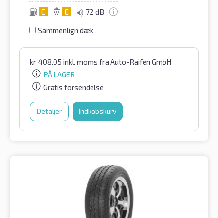
E
E
72 dB
Sammenlign dæk
kr.
408.05
inkl. moms
fra Auto-Raifen GmbH
PÅ LAGER
Gratis forsendelse
Detaljer
Indkøbskurv