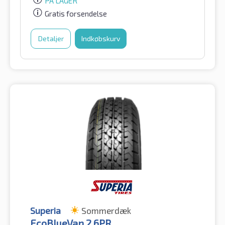
PÅ LAGER
Gratis forsendelse
Detaljer
Indkøbskurv
Superia
Sommerdæk
EcoBlueVan 2 6PR