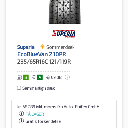
Superia
Sommerdæk
EcoBlueVan 2 10PR
235/65R16C
121/119R
B
A
69 dB
Sammenlign dæk
kr.
687.89
inkl. moms
fra Auto-Raifen GmbH
PÅ LAGER
Gratis forsendelse