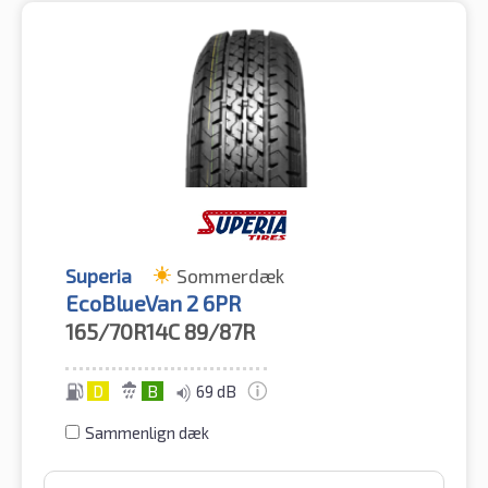
Superia
Sommerdæk
EcoBlueVan 2 6PR
165/70R14C
89/87R
D
B
69 dB
Sammenlign dæk