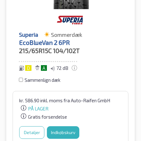
Superia
Sommerdæk
EcoBlueVan 2 6PR
215/65R15C
104/102T
D
A
72 dB
Sammenlign dæk
kr.
586.90
inkl. moms
fra Auto-Raifen GmbH
PÅ LAGER
Gratis forsendelse
Detaljer
Indkøbskurv