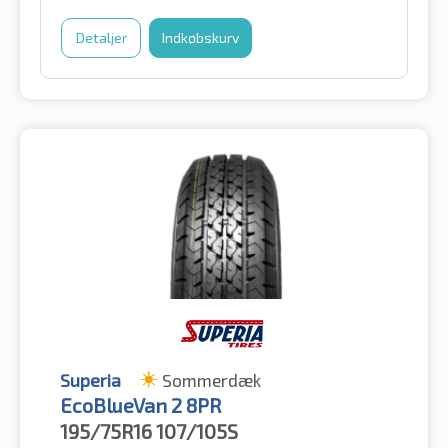
Detaljer
Indkøbskurv
Superia
Sommerdæk
EcoBlueVan 2 8PR
195/75R16
107/105S