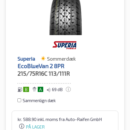
Superia
Sommerdæk
EcoBlueVan 2 8PR
215/75R16C
113/111R
B
A
69 dB
Sammenlign dæk
kr.
588.90
inkl. moms
fra Auto-Raifen GmbH
PÅ LAGER