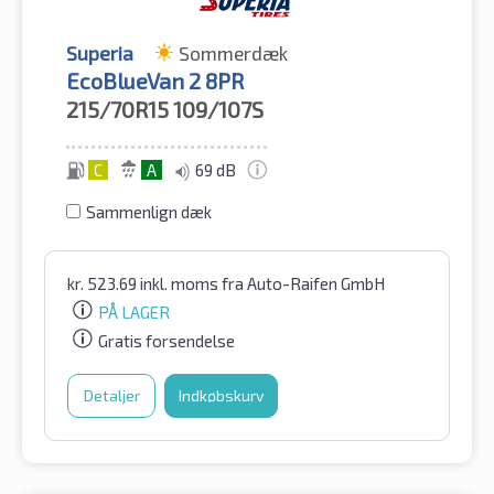
Superia
Sommerdæk
EcoBlueVan 2 8PR
215/70R15
109/107S
C
A
69 dB
Sammenlign dæk
kr.
523.69
inkl. moms
fra Auto-Raifen GmbH
PÅ LAGER
Gratis forsendelse
Detaljer
Indkøbskurv