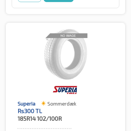
Superia
Sommerdæk
Rs300 TL
185R14
102/100R