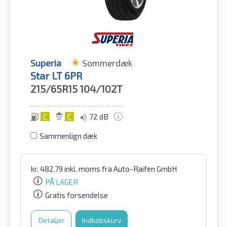
Superia
Sommerdæk
Star LT 6PR
215/65R15
104/102T
C
C
72 dB
Sammenlign dæk
kr.
482.79
inkl. moms
fra Auto-Raifen GmbH
PÅ LAGER
Gratis forsendelse
Detaljer
Indkøbskurv