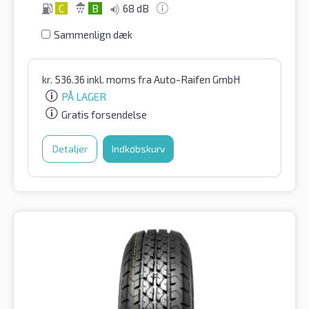
C
B
68 dB
Sammenlign dæk
kr.
536.36
inkl. moms
fra Auto-Raifen GmbH
PÅ LAGER
Gratis forsendelse
Detaljer
Indkøbskurv