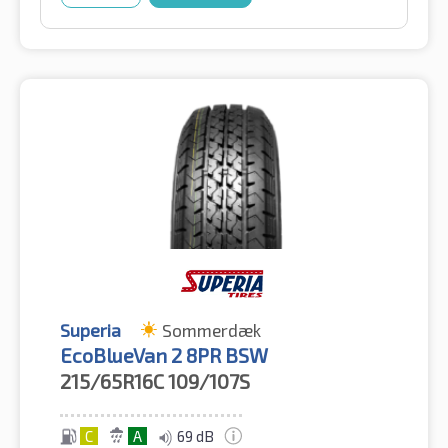
Superia
Sommerdæk
EcoBlueVan 2 8PR BSW
215/65R16C
109/107S
C
A
69 dB