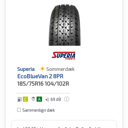
Superia
Sommerdæk
EcoBlueVan 2 8PR
185/75R16
104/102R
C
A
69 dB
Sammenlign dæk