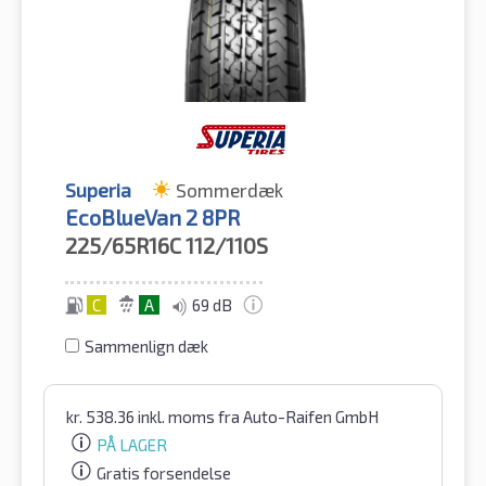
Superia
Sommerdæk
EcoBlueVan 2 8PR
225/65R16C
112/110S
C
A
69 dB
Sammenlign dæk
kr.
538.36
inkl. moms
fra Auto-Raifen GmbH
PÅ LAGER
Gratis forsendelse