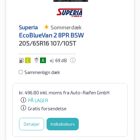
Superia
Sommerdæk
EcoBlueVan 2 8PR BSW
205/65R16
107/105T
C
A
69 dB
Sammenlign dæk
kr.
496.80
inkl. moms
fra Auto-Raifen GmbH
PÅ LAGER
Gratis forsendelse
Detaljer
Indkøbskurv