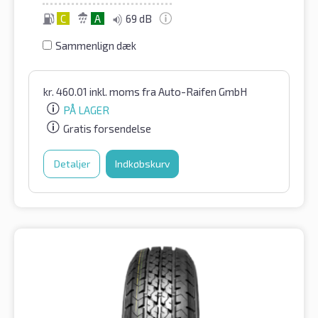
C
A
69 dB
Sammenlign dæk
kr.
460.01
inkl. moms
fra Auto-Raifen GmbH
PÅ LAGER
Gratis forsendelse
Detaljer
Indkøbskurv