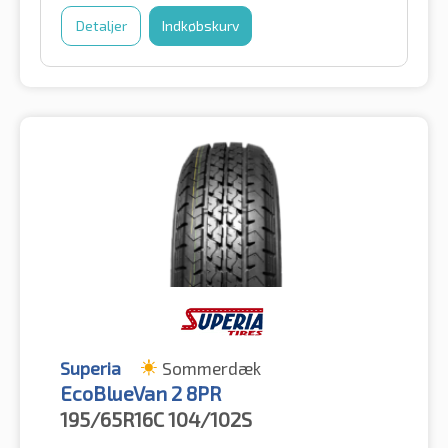
Detaljer
Indkøbskurv
Superia
Sommerdæk
EcoBlueVan 2 8PR
195/65R16C
104/102S