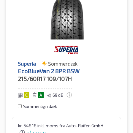
Superia
Sommerdæk
EcoBlueVan 2 8PR BSW
215/60R17
109/107H
C
A
69 dB
Sammenlign dæk
kr.
548.18
inkl. moms
fra Auto-Raifen GmbH