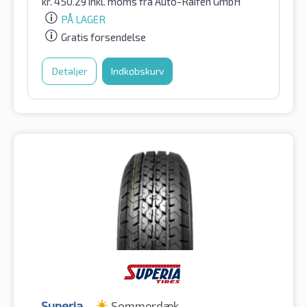
kr.
450.29
inkl. moms
fra Auto-Raifen GmbH
PÅ LAGER
Gratis forsendelse
Detaljer
Indkøbskurv
Superia
Sommerdæk