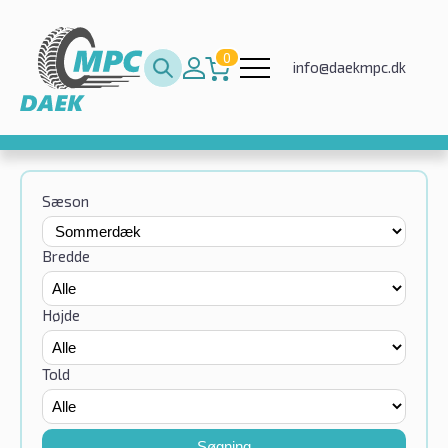
0
info@daekmpc.dk
Sæson
Bredde
Højde
Told
Søgning