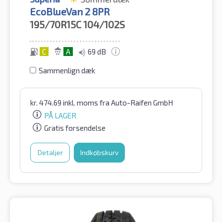
EcoBlueVan 2 8PR
195/70R15C
104/102S
C
A
69 dB
Sammenlign dæk
kr.
474.69
inkl. moms
fra Auto-Raifen GmbH
PÅ LAGER
Gratis forsendelse
Detaljer
Indkøbskurv