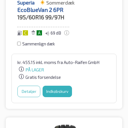
Superia
Sommerdæk
EcoBlueVan 2 6PR
195/60R16
99/97H
C
A
69 dB
Sammenlign dæk
kr.
455.15
inkl. moms
fra Auto-Raifen GmbH
PÅ LAGER
Gratis forsendelse
Detaljer
Indkøbskurv