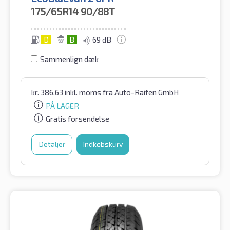
175/65R14
90/88T
D
B
69 dB
Sammenlign dæk
kr.
386.63
inkl. moms
fra Auto-Raifen GmbH
PÅ LAGER
Gratis forsendelse
Detaljer
Indkøbskurv