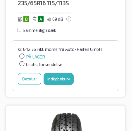
235/65R16
115/113S
B
A
69 dB
Sammenlign dæk
kr.
642.76
inkl. moms
fra Auto-Raifen GmbH
PÅ LAGER
Gratis forsendelse
Detaljer
Indkøbskurv