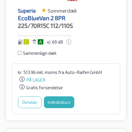
Superia
Sommerdæk
EcoBlueVan 2 8PR
225/70R15C
112/110S
C
A
69 dB
Sammenlign dæk
kr.
513.96
inkl. moms
fra Auto-Raifen GmbH
PÅ LAGER
Gratis forsendelse
Detaljer
Indkøbskurv