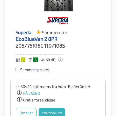
Superia
Sommerdæk
EcoBlueVan 2 8PR
205/75R16C
110/108S
C
A
69 dB
Sammenlign dæk
kr.
504.14
inkl. moms
fra Auto-Raifen GmbH
PÅ LAGER
Gratis forsendelse
Detaljer
Indkøbskurv