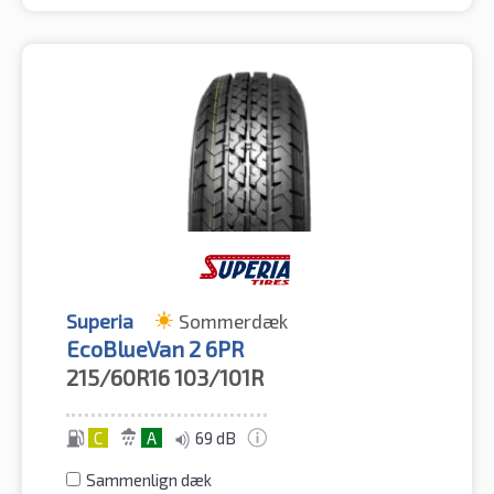
Superia
Sommerdæk
EcoBlueVan 2 6PR
215/60R16
103/101R
C
A
69 dB
Sammenlign dæk