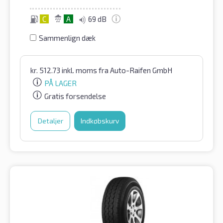
C
A
69 dB
Sammenlign dæk
kr.
512.73
inkl. moms
fra Auto-Raifen GmbH
PÅ LAGER
Gratis forsendelse
Detaljer
Indkøbskurv