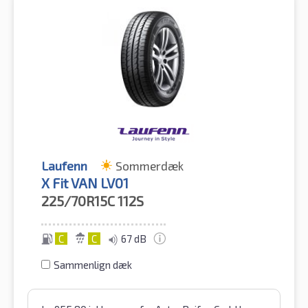
Laufenn
Sommerdæk
X Fit VAN LV01
225/70R15C
112S
C
C
67 dB
Sammenlign dæk