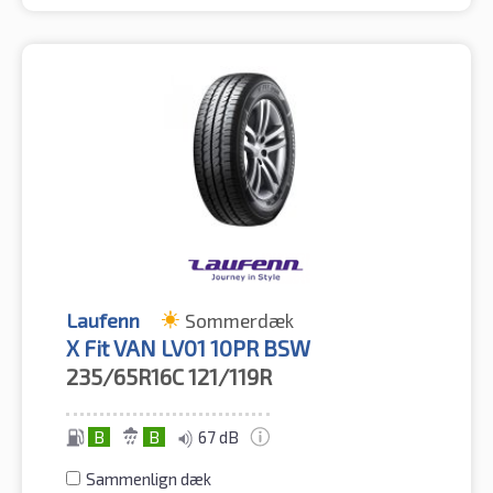
Laufenn
Sommerdæk
X Fit VAN LV01 10PR BSW
235/65R16C
121/119R
B
B
67 dB
Sammenlign dæk