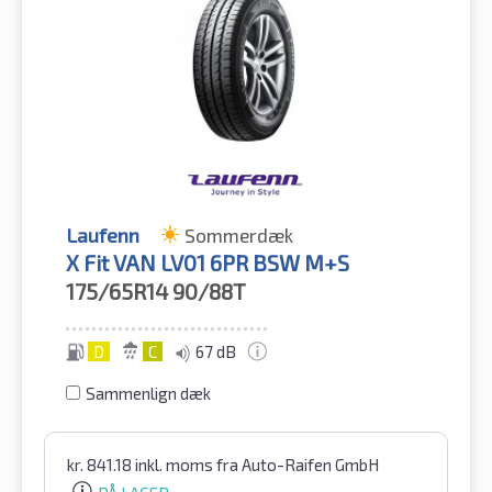
Laufenn
Sommerdæk
X Fit VAN LV01 6PR BSW M+S
175/65R14
90/88T
D
C
67 dB
Sammenlign dæk
kr.
841.18
inkl. moms
fra Auto-Raifen GmbH