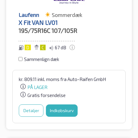
Laufenn
Sommerdæk
X Fit VAN LV01
195/75R16C
107/105R
D
C
67 dB
Sammenlign dæk
kr.
809.11
inkl. moms
fra Auto-Raifen GmbH
PÅ LAGER
Gratis forsendelse
Detaljer
Indkøbskurv