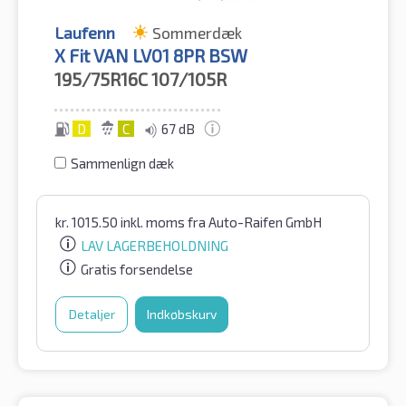
Laufenn
Sommerdæk
X Fit VAN LV01 8PR BSW
195/75R16C
107/105R
D
C
67 dB
Sammenlign dæk
kr.
1015.50
inkl. moms
fra Auto-Raifen GmbH
LAV LAGERBEHOLDNING
Gratis forsendelse
Detaljer
Indkøbskurv