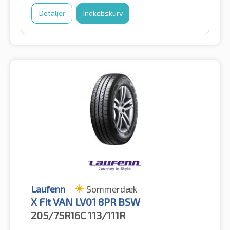
Detaljer
Indkøbskurv
Laufenn
Sommerdæk
X Fit VAN LV01 8PR BSW
205/75R16C
113/111R