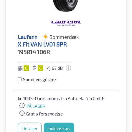
Laufenn
Sommerdæk
X Fit VAN LV01 8PR
195R14
106R
C
C
67 dB
Sammenlign dæk
kr.
1035.33
inkl. moms
fra Auto-Raifen GmbH
PÅ LAGER
Gratis forsendelse
Detaljer
Indkøbskurv