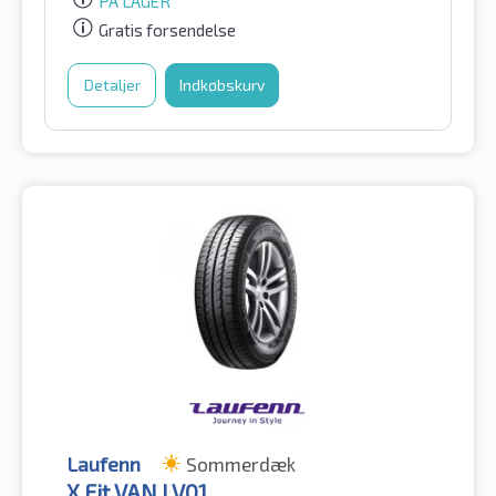
PÅ LAGER
Gratis forsendelse
Detaljer
Indkøbskurv
Laufenn
Sommerdæk
X Fit VAN LV01