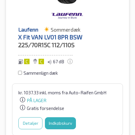
Laufenn
Sommerdæk
X Fit VAN LV01 8PR BSW
225/70R15C
112/110S
C
C
67 dB
Sammenlign dæk
kr.
1037.33
inkl. moms
fra Auto-Raifen GmbH
PÅ LAGER
Gratis forsendelse
Detaljer
Indkøbskurv