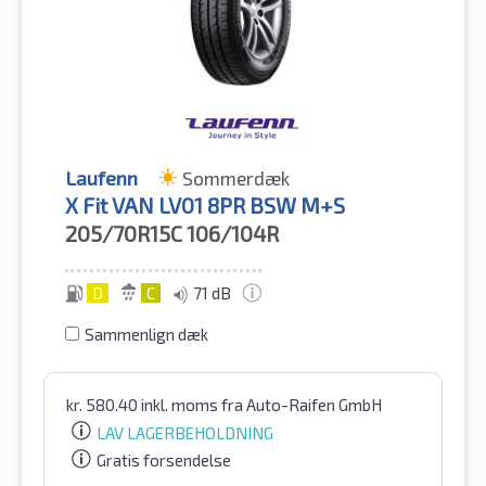
Laufenn
Sommerdæk
X Fit VAN LV01 8PR BSW M+S
205/70R15C
106/104R
D
C
71 dB
Sammenlign dæk
kr.
580.40
inkl. moms
fra Auto-Raifen GmbH
LAV LAGERBEHOLDNING
Gratis forsendelse