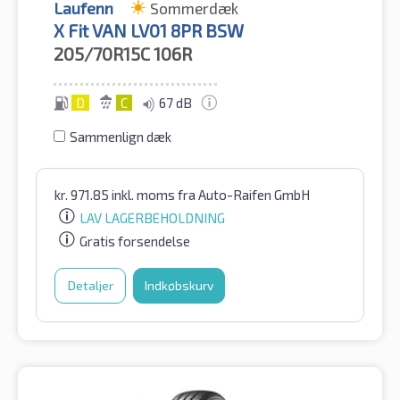
Laufenn
Sommerdæk
X Fit VAN LV01 8PR BSW
205/70R15C
106R
D
C
67 dB
Sammenlign dæk
kr.
971.85
inkl. moms
fra Auto-Raifen GmbH
LAV LAGERBEHOLDNING
Gratis forsendelse
Detaljer
Indkøbskurv