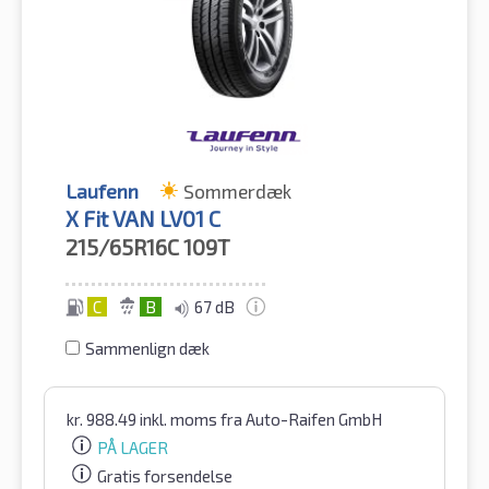
Laufenn
Sommerdæk
X Fit VAN LV01 C
215/65R16C
109T
C
B
67 dB
Sammenlign dæk
kr.
988.49
inkl. moms
fra Auto-Raifen GmbH
PÅ LAGER
Gratis forsendelse