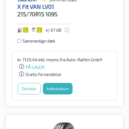
X Fit VAN LV01
215/70R15
109S
C
C
67 dB
Sammenlign dæk
kr.
1120.44
inkl. moms
fra Auto-Raifen GmbH
PÅ LAGER
Gratis forsendelse
Detaljer
Indkøbskurv