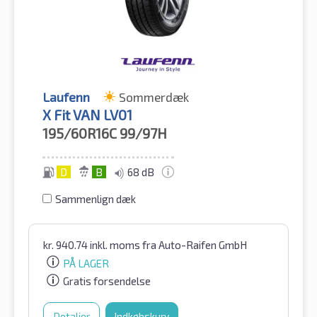
Laufenn
Sommerdæk
X Fit VAN LV01
195/60R16C
99/97H
D
B
68 dB
Sammenlign dæk
kr.
940.74
inkl. moms
fra Auto-Raifen GmbH
PÅ LAGER
Gratis forsendelse
Detaljer
Indkøbskurv