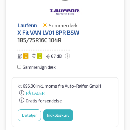
Laufenn
Sommerdæk
X Fit VAN LV01 8PR BSW
185/75R16C
104R
E
C
67 dB
Sammenlign dæk
kr.
696.30
inkl. moms
fra Auto-Raifen GmbH
PÅ LAGER
Gratis forsendelse
Detaljer
Indkøbskurv