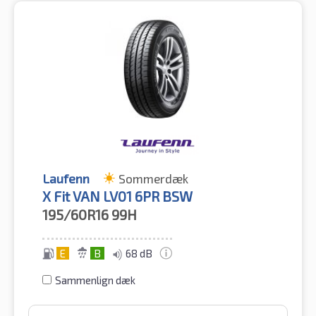
Laufenn
Sommerdæk
X Fit VAN LV01 6PR BSW
195/60R16
99H
E
B
68 dB
Sammenlign dæk