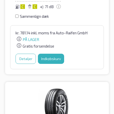
C
C
71 dB
Sammenlign dæk
kr.
781.14
inkl. moms
fra Auto-Raifen GmbH
PÅ LAGER
Gratis forsendelse
Detaljer
Indkøbskurv