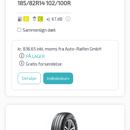
185/82R14
102/100R
D
C
67 dB
Sammenlign dæk
kr.
836.65
inkl. moms
fra Auto-Raifen GmbH
PÅ LAGER
Gratis forsendelse
Detaljer
Indkøbskurv