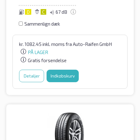
D
C
67 dB
Sammenlign dæk
kr.
1082.45
inkl. moms
fra Auto-Raifen GmbH
PÅ LAGER
Gratis forsendelse
Detaljer
Indkøbskurv