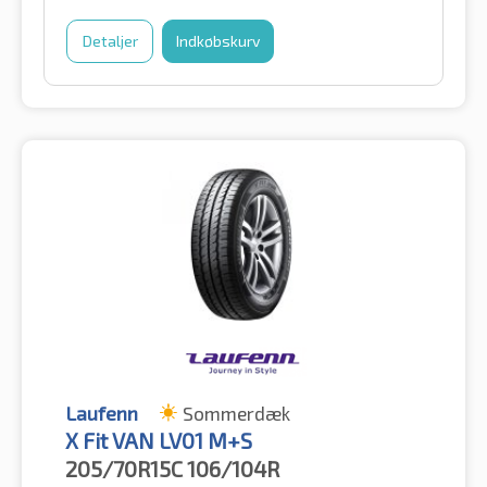
Detaljer
Indkøbskurv
Laufenn
Sommerdæk
X Fit VAN LV01 M+S
205/70R15C
106/104R