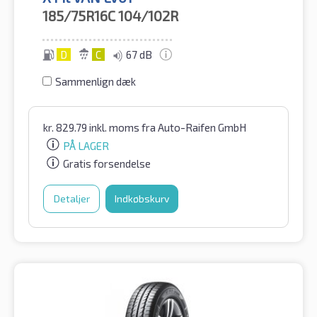
185/75R16C
104/102R
D
C
67 dB
Sammenlign dæk
kr.
829.79
inkl. moms
fra Auto-Raifen GmbH
PÅ LAGER
Gratis forsendelse
Detaljer
Indkøbskurv