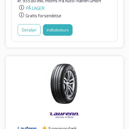
kr.
955.80
inkl. moms
fra Auto-Raifen GmbH
PÅ LAGER
Gratis forsendelse
Detaljer
Indkøbskurv
Laufenn
Sommerdæk