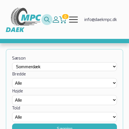
0
info@daekmpc.dk
Sæson
Bredde
Højde
Told
Søgning