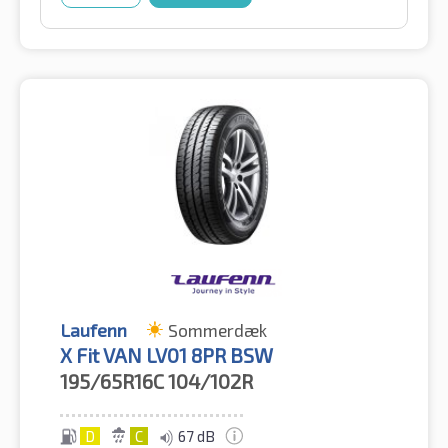
Laufenn
Sommerdæk
X Fit VAN LV01 8PR BSW
195/65R16C
104/102R
D
C
67 dB