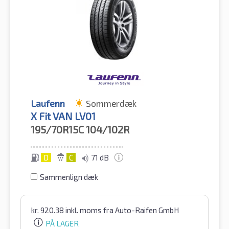
Laufenn
Sommerdæk
X Fit VAN LV01
195/70R15C
104/102R
D
C
71 dB
Sammenlign dæk
kr.
920.38
inkl. moms
fra Auto-Raifen GmbH
PÅ LAGER