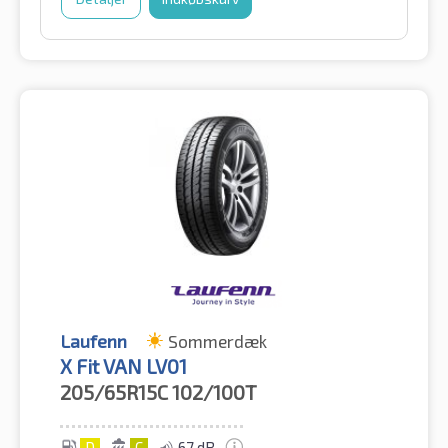
Laufenn
Sommerdæk
X Fit VAN LV01
205/65R15C
102/100T
D
C
67 dB