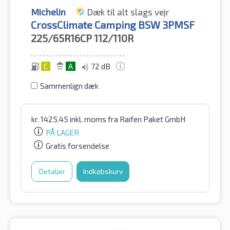
Michelin
Dæk til alt slags vejr
CrossClimate Camping BSW 3PMSF
225/65R16CP
112/110R
C
A
72 dB
Sammenlign dæk
kr.
1425.45
inkl. moms
fra Raifen Paket GmbH
PÅ LAGER
Gratis forsendelse
Detaljer
Indkøbskurv