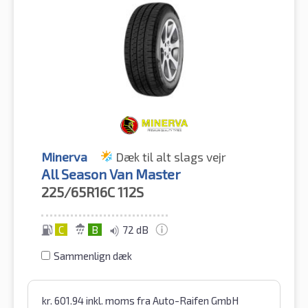
Minerva
Dæk til alt slags vejr
All Season Van Master
225/65R16C
112S
C
B
72 dB
Sammenlign dæk
kr.
601.94
inkl. moms
fra Auto-Raifen GmbH