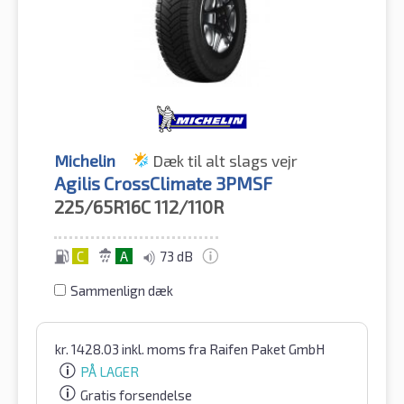
Michelin
Dæk til alt slags vejr
Agilis CrossClimate 3PMSF
225/65R16C
112/110R
C
A
73 dB
Sammenlign dæk
kr.
1428.03
inkl. moms
fra Raifen Paket GmbH
PÅ LAGER
Gratis forsendelse