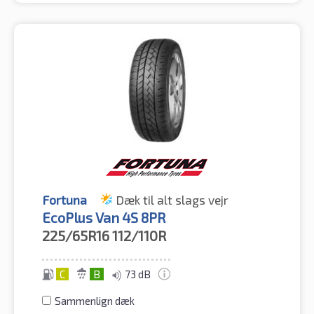
Fortuna
Dæk til alt slags vejr
EcoPlus Van 4S 8PR
225/65R16
112/110R
C
B
73 dB
Sammenlign dæk