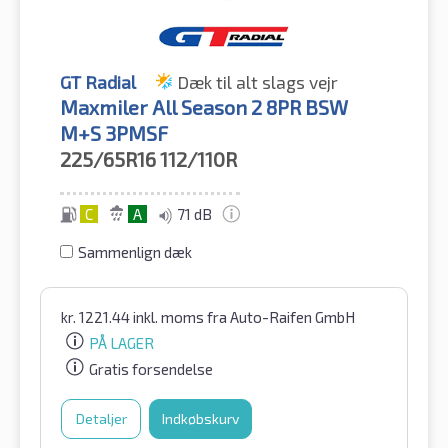
GT Radial
Dæk til alt slags vejr
Maxmiler All Season 2 8PR BSW
M+S 3PMSF
225/65R16
112/110R
C
A
71 dB
Sammenlign dæk
kr.
1221.44
inkl. moms
fra Auto-Raifen GmbH
PÅ LAGER
Gratis forsendelse
Detaljer
Indkøbskurv