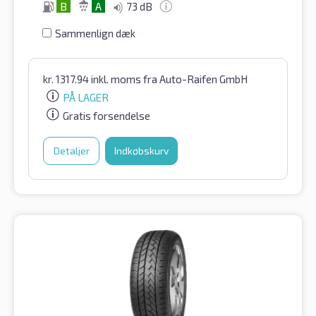
B
A
73 dB
Sammenlign dæk
kr.
1317.94
inkl. moms
fra Auto-Raifen GmbH
PÅ LAGER
Gratis forsendelse
Detaljer
Indkøbskurv