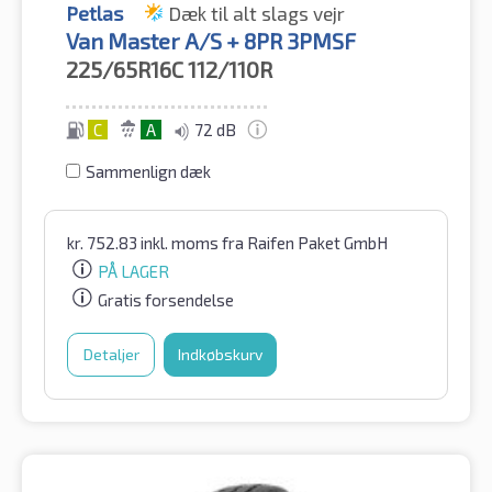
Petlas
Dæk til alt slags vejr
Van Master A/S + 8PR 3PMSF
225/65R16C
112/110R
C
A
72 dB
Sammenlign dæk
kr.
752.83
inkl. moms
fra Raifen Paket GmbH
PÅ LAGER
Gratis forsendelse
Detaljer
Indkøbskurv