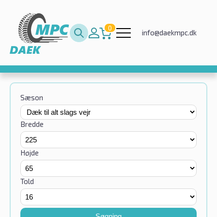
0
info@daekmpc.dk
Sæson
Bredde
Højde
Told
Søgning