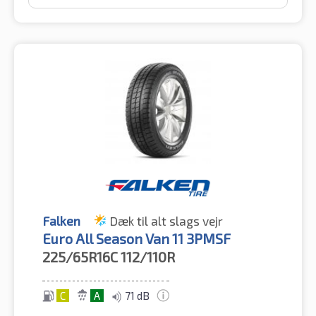
Falken
Dæk til alt slags vejr
Euro All Season Van 11 3PMSF
225/65R16C
112/110R
C
A
71 dB