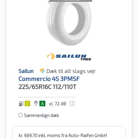
Sailun
Dæk til alt slags vejr
Commercio 4S 3PMSF
225/65R16C
112/110T
C
A
72 dB
Sammenlign dæk
kr.
669.70
inkl. moms
fra Auto-Raifen GmbH