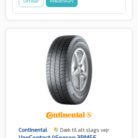
Detaljer
Indkøbskurv
Continental
Dæk til alt slags vejr
VanContact 4Season 3PMSF