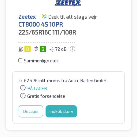
Zeetex
Dæk til alt slags vejr
CT8000 4S 10PR
225/65R16C
111/108R
D
B
72 dB
Sammenlign dæk
kr.
625.76
inkl. moms
fra Auto-Raifen GmbH
PÅ LAGER
Gratis forsendelse
Detaljer
Indkøbskurv