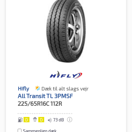
Hifly
Dæk til alt slags vejr
All Transit TL 3PMSF
225/65R16C
112R
D
D
73 dB
Sammenlign dæk