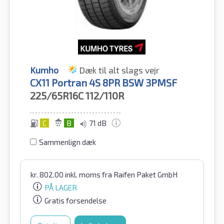
Kumho
Dæk til alt slags vejr
CX11 Portran 4S 8PR BSW 3PMSF
225/65R16C
112/110R
C
B
71 dB
Sammenlign dæk
kr.
802.00
inkl. moms
fra Raifen Paket GmbH
PÅ LAGER
Gratis forsendelse