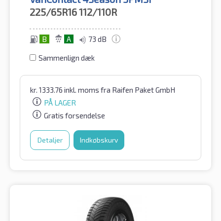
225/65R16
112/110R
B
A
73 dB
Sammenlign dæk
kr.
1333.76
inkl. moms
fra Raifen Paket GmbH
PÅ LAGER
Gratis forsendelse
Detaljer
Indkøbskurv