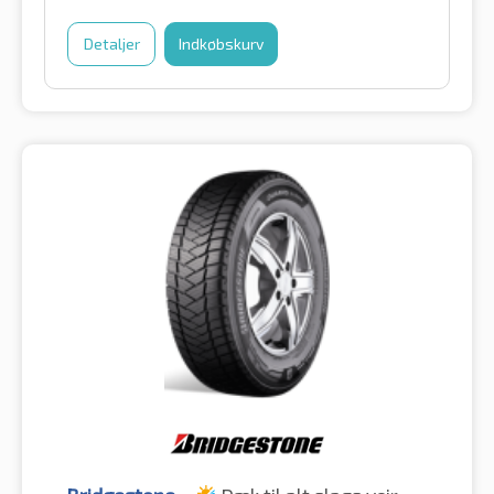
Detaljer
Indkøbskurv