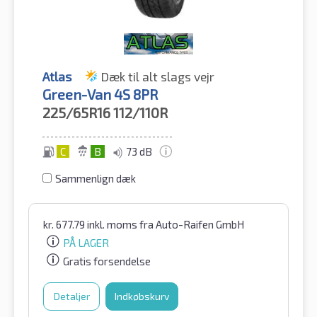
Atlas
Dæk til alt slags vejr
Green-Van 4S 8PR
225/65R16
112/110R
C
B
73 dB
Sammenlign dæk
kr.
677.79
inkl. moms
fra Auto-Raifen GmbH
PÅ LAGER
Gratis forsendelse
Detaljer
Indkøbskurv