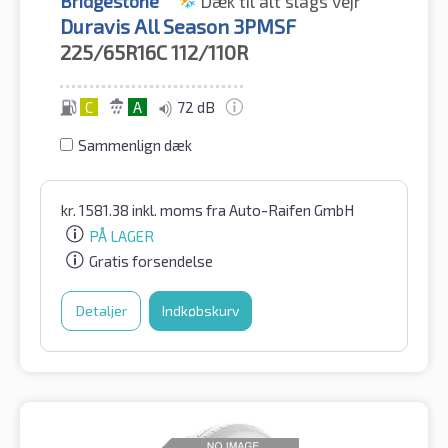
Bridgestone
Dæk til alt slags vejr
Duravis All Season 3PMSF
225/65R16C
112/110R
C
A
72 dB
Sammenlign dæk
kr.
1581.38
inkl. moms
fra Auto-Raifen GmbH
PÅ LAGER
Gratis forsendelse
Detaljer
Indkøbskurv