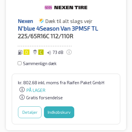
Nexen
Dæk til alt slags vejr
N'blue 4Season Van 3PMSF TL
225/65R16C
112/110R
D
C
73 dB
Sammenlign dæk
kr.
802.68
inkl. moms
fra Raifen Paket GmbH
PÅ LAGER
Gratis forsendelse
Detaljer
Indkøbskurv