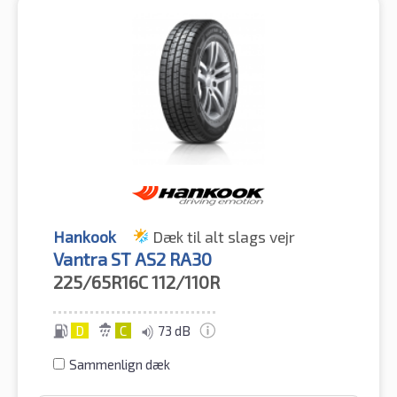
Hankook
Dæk til alt slags vejr
Vantra ST AS2 RA30
225/65R16C
112/110R
D
C
73 dB
Sammenlign dæk