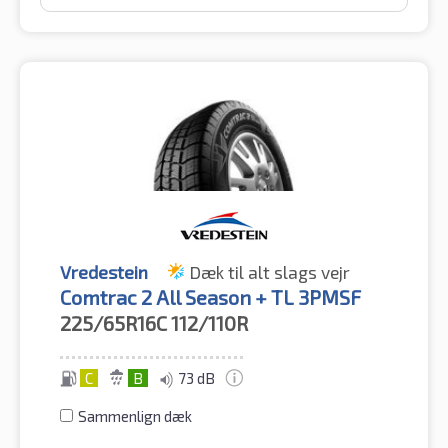
Vredestein
Dæk til alt slags vejr
Comtrac 2 All Season + TL 3PMSF
225/65R16C
112/110R
C
B
73 dB
Sammenlign dæk