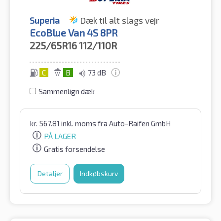
Superia
Dæk til alt slags vejr
EcoBlue Van 4S 8PR
225/65R16
112/110R
C
B
73 dB
Sammenlign dæk
kr.
567.81
inkl. moms
fra Auto-Raifen GmbH
PÅ LAGER
Gratis forsendelse
Detaljer
Indkøbskurv