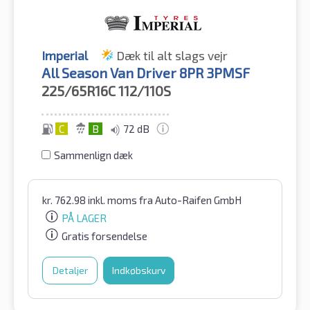
Imperial
Dæk til alt slags vejr
All Season Van Driver 8PR 3PMSF
225/65R16C
112/110S
C
B
72 dB
Sammenlign dæk
kr.
762.98
inkl. moms
fra Auto-Raifen GmbH
PÅ LAGER
Gratis forsendelse
Detaljer
Indkøbskurv